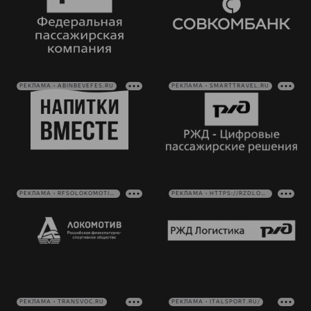
РЕКЛАМА • ABINBEVEFES.RU
РЕКЛАМА • SMARTTRAVEL.RU
РЕКЛАМА • RFSOLOKOMOTIV.RU
РЕКЛАМА • HTTPS://RZDLOG.RU/
РЕКЛАМА • TRANSVOC.RU
РЕКЛАМА • ITALSPORT.RU/