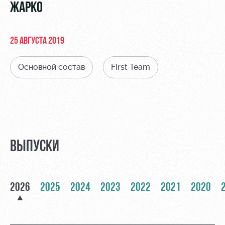
Видео
ЖАРКО
Туры по
стадиону
Фото
Места для
25 АВГУСТА 2019
МГН
Основной состав
First Team
РЖД
Локо
Информация
Арена
Старт
для
болельщиков
ВЫПУСКИ
Организация
Локо-Лето
мероприятий
Банковская
Академия
карта
Аренда
«Локомотив»
2026
2025
2024
2023
2022
2021
2020
Как
полей
поступить
Заставки
Аренда
Руководство
площадей
Парковка