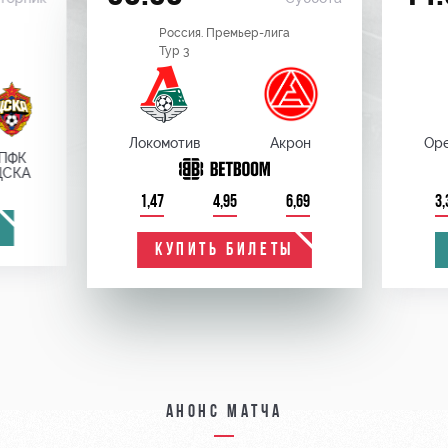
Россия. Премьер-лига
Тур 3
Локомотив
Акрон
Оре
ПФК
ЦСКА
1,47
4,95
6,69
3,
КУПИТЬ БИЛЕТЫ
Анонс матча