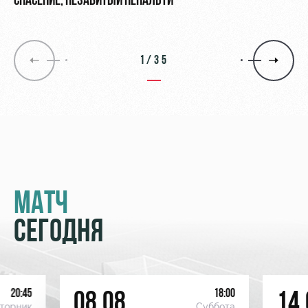
СПАСЕНИЕ, НЕЗАБИТЫЙ ПЕНАЛЬТИ
1/35
МАТЧ
СЕГОДНЯ
20:45
18:00
08.08
14.
торник
Суббота