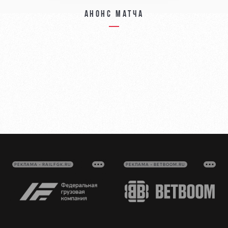
Анонс матча
РЕКЛАМА • RAILFGK.RU
РЕКЛАМА • BETBOOM.RU