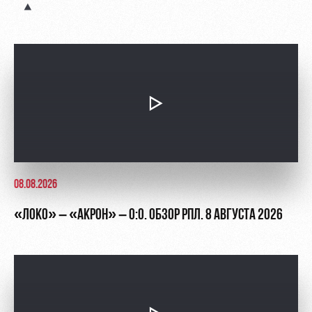
Академии
дворец
Карта
болельщика
Занятия
спортом
Парковка
Информация
для
болельщиков
МГН
08.08.2026
«ЛОКО» – «АКРОН» – 0:0. ОБЗОР РПЛ. 8 АВГУСТА 2026