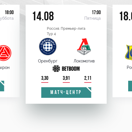
18:00
17:00
14.08
18.
уббота
Пятница
Россия. Премьер-лига
Тур 4
Оренбург
Локомотив
крон
Ро
3,30
3,91
2,11
МАТЧ-ЦЕНТР