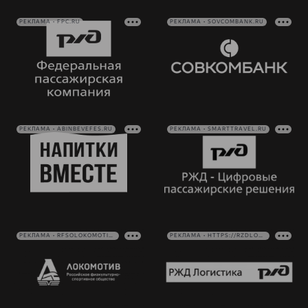
РЕКЛАМА • FPC.RU
РЕКЛАМА • SOVCOMBANK.RU
РЕКЛАМА • ABINBEVEFES.RU
РЕКЛАМА • SMARTTRAVEL.RU
РЕКЛАМА • RFSOLOKOMOTIV.RU
РЕКЛАМА • HTTPS://RZDLOG.RU/