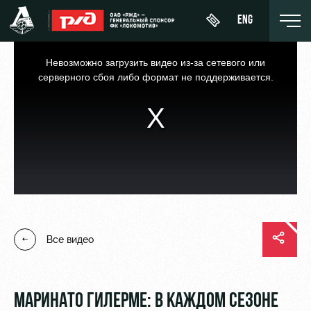
ENG
This
is
a
Невозможно загрузить видео из-за сетевого или
modal
window.
серверного сбоя либо формат не поддерживается.
Купить
О Клубе
Новости
ЖФК
билет
«Локомотив»
История
Календарь
ВИП-ЛОЖИ
Молодёжка-
Спонсоры
Турнирная
юноши
ВИП-ЗОНЫ
таблица
Стать
Молодёжка-
СЕМЕЙНЫЙ
партнером
Все видео
Игроки
девушки
СЕКТОР
Контакты
Тренерский
Туры по
штаб
Антидопинг
стадиону
МАРИНАТО ГИЛЕРМЕ: В КАЖДОМ СЕЗОНЕ