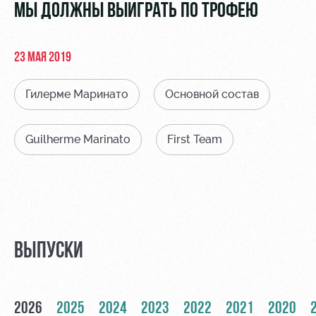
Видео
МЫ ДОЛЖНЫ ВЫИГРАТЬ ПО ТРОФЕЮ
Места для
МГН
Фото
23 МАЯ 2019
Гилерме Маринато
Основной состав
РЖД
Локо
Информация
Guilherme Marinato
First Team
Арена
Старт
для
болельщиков
Организация
Локо-Лето
мероприятий
Банковская
Академия
карта
Аренда
«Локомотив»
Как
полей
поступить
Заставки
ВЫПУСКИ
Аренда
Руководство
площадей
Программа
лояльности
Контакты
Ледовый
2026
2025
2024
2023
2022
2021
2020