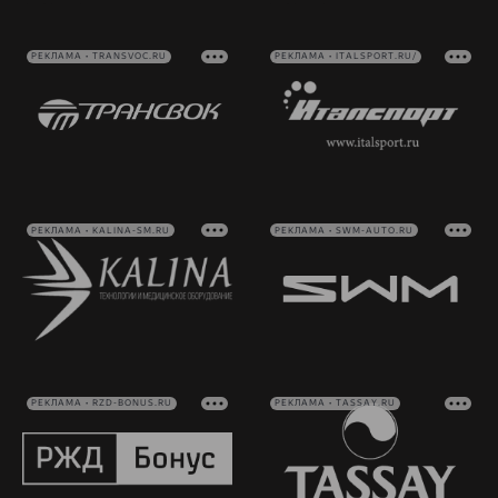
РЕКЛАМА • TRANSVOC.RU
РЕКЛАМА • ITALSPORT.RU/
РЕКЛАМА • KALINA-SM.RU
РЕКЛАМА • SWM-AUTO.RU
РЕКЛАМА • RZD-BONUS.RU
РЕКЛАМА • TASSAY.RU