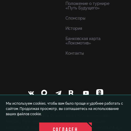
Положение о турнире
«Путь Будущего»
Спонсоры
История
Банковская карта
«Локомотив»
Контакты
Мы используем cookies, чтобы вам было проще и удобнее работать с
сайтом. Продолжая просмотр, вы соглашаетесь на использование
ваших файлов cookie.
© 1999-2026 FCLM.RU Футбольный клуб «Локомотив»
Москва. При полном или частичном использовании
материалов ссылка на официальный сайт ФК «Локомотив»
СОГЛАСЕН