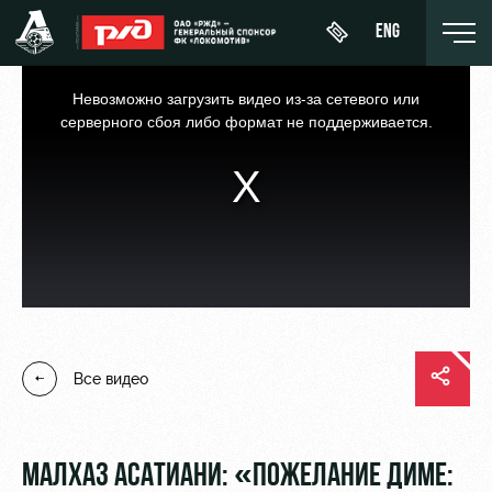
ENG
This
is
a
Невозможно загрузить видео из-за сетевого или
modal
window.
серверного сбоя либо формат не поддерживается.
День
О Клубе
Новости
ЖФК
матча
«Локомотив»
История
Календарь
Купить
Молодёжка-
Спонсоры
билет
Турнирная
юноши
таблица
Стать
ВИП-ЛОЖИ
Молодёжка-
партнером
Все видео
Игроки
девушки
ВИП-ЗОНЫ
Контакты
Тренерский
СЕМЕЙНЫЙ
штаб
Антидопинг
СЕКТОР
МАЛХАЗ АСАТИАНИ: «ПОЖЕЛАНИЕ ДИМЕ: