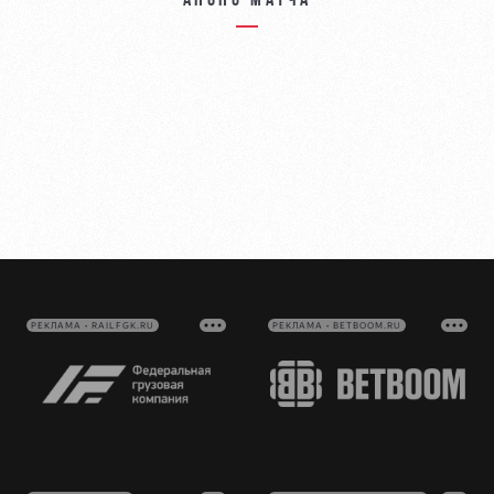
Анонс матча
РЕКЛАМА • RAILFGK.RU
РЕКЛАМА • BETBOOM.RU