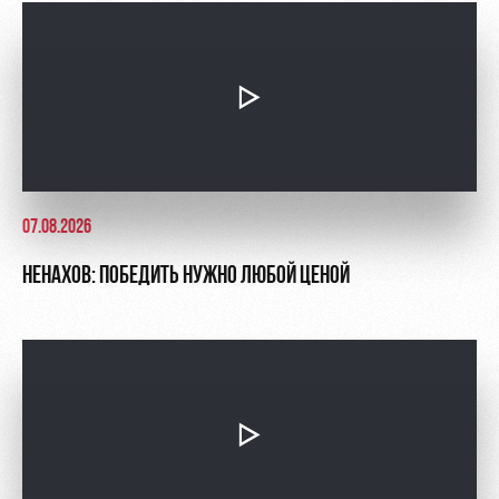
Контакты
Ледовый
Карта
Академии
дворец
болельщика
Занятия
Программа
спортом
лояльности
Информация
для
болельщиков
07.08.2026
МГН
НЕНАХОВ: ПОБЕДИТЬ НУЖНО ЛЮБОЙ ЦЕНОЙ