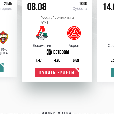
20:45
18:00
08.08
14.
торник
Суббота
Россия. Премьер-лига
Тур 3
Локомотив
Акрон
Оре
ПФК
ЦСКА
1,47
4,95
6,69
3,
КУПИТЬ БИЛЕТЫ