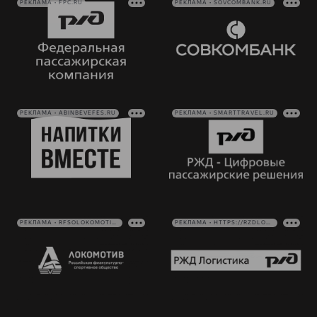
РЕКЛАМА • FPC.RU
РЕКЛАМА • SOVCOMBANK.RU
РЕКЛАМА • ABINBEVEFES.RU
РЕКЛАМА • SMARTTRAVEL.RU
РЕКЛАМА • RFSOLOKOMOTIV.RU
РЕКЛАМА • HTTPS://RZDLOG.RU/