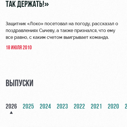
Видео
ТАК ДЕРЖАТЬ!»
Туры по
стадиону
Фото
Места для
Защитник «Локо» посетовал на погоду, рассказал о
МГН
поздравлениях Сычеву, а также признался, что ему
все равно, с каким счетом выигрывает команда.
18 ИЮЛЯ 2010
РЖД
Локо
Информация
Арена
Старт
для
болельщиков
ВЫПУСКИ
Организация
Локо-Лето
мероприятий
Банковская
Академия
карта
Аренда
«Локомотив»
2026
2025
Как
2024
2023
2022
2021
2020
полей
поступить
Заставки
Аренда
Руководство
площадей
Парковка