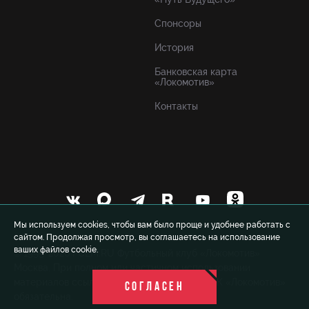
Спонсоры
История
Банковская карта
«Локомотив»
Контакты
Мы используем cookies, чтобы вам было проще и удобнее работать с
сайтом. Продолжая просмотр, вы соглашаетесь на использование
ваших файлов cookie.
© 1999-2026 FCLM.RU Футбольный клуб «Локомотив»
Москва. При полном или частичном использовании
материалов ссылка на официальный сайт ФК «Локомотив»
СОГЛАСЕН
обязательна.