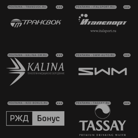
РЕКЛАМА • TRANSVOC.RU
РЕКЛАМА • ITALSPORT.RU/
РЕКЛАМА • KALINA-SM.RU
РЕКЛАМА • SWM-AUTO.RU
РЕКЛАМА • RZD-BONUS.RU
РЕКЛАМА • TASSAY.RU