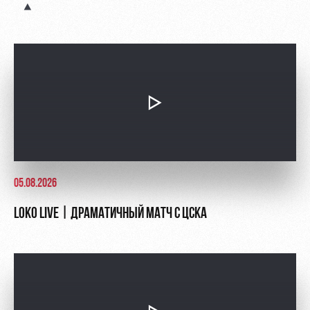
Контакты
Ледовый
Карта
Академии
дворец
болельщика
Занятия
Программа
спортом
лояльности
Информация
для
болельщиков
МГН
05.08.2026
LOKO LIVE | ДРАМАТИЧНЫЙ МАТЧ С ЦСКА