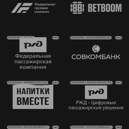
РЕКЛАМА • FPC.RU
РЕКЛАМА • SOVCOMBANK.RU
РЕКЛАМА • ABINBEVEFES.RU
РЕКЛАМА • SMARTTRAVEL.RU
РЕКЛАМА • RFSOLOKOMOTIV.RU
РЕКЛАМА • HTTPS://RZDLOG.RU/