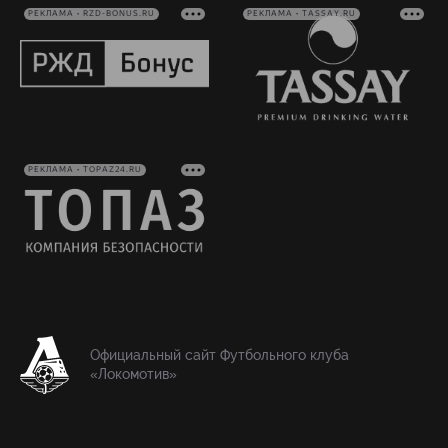
РЕКЛАМА • RZD-BONUS.RU
РЕКЛАМА • TASSAY.RU
РЕКЛАМА • TOPAZ24.RU
Официальный сайт Футбольного клуба
«Локомотив»