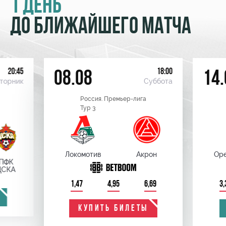
1 ДЕНЬ
ДО БЛИЖАЙШЕГО МАТЧА
20:45
18:00
08.08
14.
торник
Суббота
Россия. Премьер-лига
Тур 3
Локомотив
Акрон
Оре
ПФК
ЦСКА
1,47
4,95
6,69
3,
КУПИТЬ БИЛЕТЫ