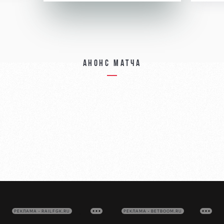
Анонс матча
РЕКЛАМА • RAILFGK.RU
РЕКЛАМА • BETBOOM.RU