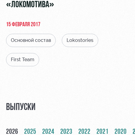
Видео
«ЛОКОМОТИВА»
Туры по
стадиону
Фото
Места для
15 ФЕВРАЛЯ 2017
МГН
Основной состав
Lokostories
First Team
РЖД
Локо
Информация
Арена
Старт
для
болельщиков
Организация
Локо-Лето
мероприятий
Банковская
Академия
карта
ВЫПУСКИ
Аренда
«Локомотив»
Как
полей
поступить
Заставки
Аренда
2026
2025
2024
2023
2022
2021
2020
Руководство
площадей
Парковка