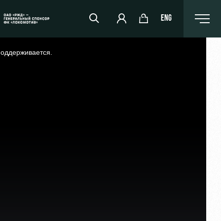
ENG
поддерживается.
РЖД Арена
Организация мероприятий
Аренда полей
Аренда площадей
Ледовый дворец
Занятия спортом