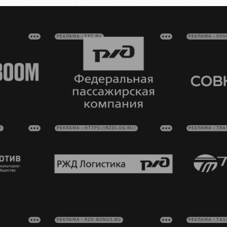
РЕКЛАМА • FPC.RU
РЕКЛАМА • SO
U
РЕКЛАМА • HTTPS://RZDLOG.RU/
РЕКЛАМА • TRA
РЕКЛАМА • RZD-BONUS.RU
РЕКЛАМА • TAS