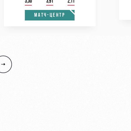
3,30
3,91
2,11
МАТЧ-ЦЕНТР