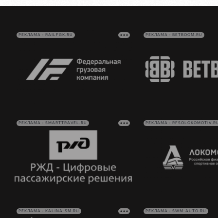
РЕКЛАМА • RAILFGK.RU
РЕКЛАМА • BETBOOM.RU
РЕКЛАМА • SMARTTRAVEL.RU
РЕКЛАМА • RFSOLOKOMOTIV.R
РЕКЛАМА • KALINA-SM.RU
РЕКЛАМА • SWM-AUTO.RU