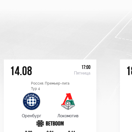
17:00
14.08
1
Пятница
Россия. Премьер-лига
Тур 4
Оренбург
Локомотив