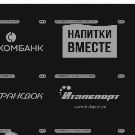
VCOMBANK.RU
РЕКЛАМА • ABINBEVEFES.RU
NSVOC.RU
РЕКЛАМА • ITALSPORT.RU/
SAY.RU
РЕКЛАМА • TOPAZ24.RU