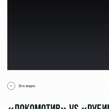
Локо Старт
Информация для болел
Локо-Лето
Банковская карта «Лок
Академия
Заставки
Как поступить
Парковка
Руководство
Карта болельщика
Контакты Академии
Программа лояльности
Все видео
Информация для болел