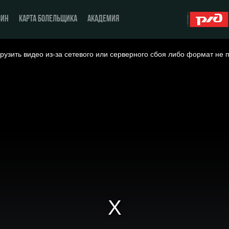
ЗИН
КАРТА БОЛЕЛЬЩИКА
АКАДЕМИЯ
рузить видео из-за сетевого или серверного сбоя либо формат не 
О Клубе
ЖФК «Локомотив»
История
Молодёжка-юноши
Спонсоры
Молодёжка-девушки
Стать партнером
Контакты
Антидопинг