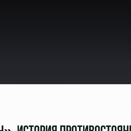
ьщиков
омотив»
ьщиков МГН