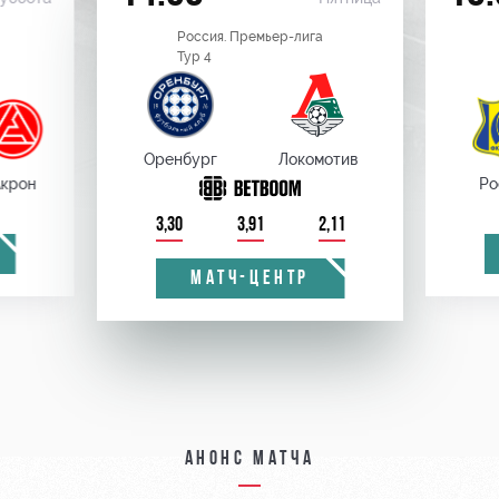
Россия. Премьер-лига
Тур 4
Оренбург
Локомотив
крон
Ро
3,30
3,91
2,11
МАТЧ-ЦЕНТР
Анонс матча