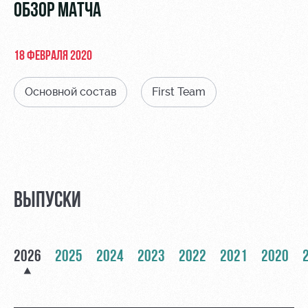
Видео
ОБЗОР МАТЧА
Места для
МГН
Фото
18 ФЕВРАЛЯ 2020
Основной состав
First Team
РЖД
Локо
Информация
Арена
Старт
для
болельщиков
Организация
Локо-Лето
мероприятий
Банковская
Академия
карта
ВЫПУСКИ
Аренда
«Локомотив»
Как
полей
поступить
Заставки
Аренда
2026
2025
2024
2023
2022
2021
2020
Руководство
площадей
Программа
лояльности
Контакты
Ледовый