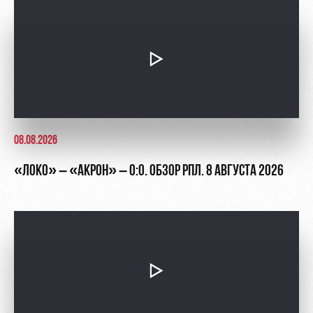
Академии
дворец
Карта
болельщика
Занятия
спортом
Парковка
Информация
для
болельщиков
МГН
08.08.2026
«ЛОКО» – «АКРОН» – 0:0. ОБЗОР РПЛ. 8 АВГУСТА 2026