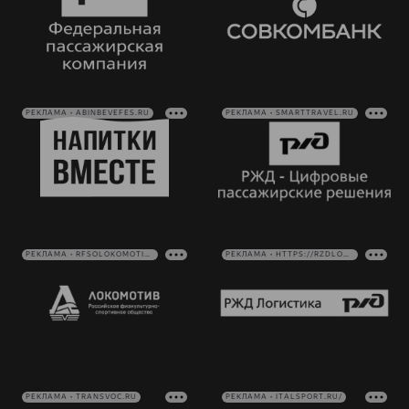
РЕКЛАМА • ABINBEVEFES.RU
РЕКЛАМА • SMARTTRAVEL.RU
РЕКЛАМА • RFSOLOKOMOTIV.RU
РЕКЛАМА • HTTPS://RZDLOG.RU/
РЕКЛАМА • TRANSVOC.RU
РЕКЛАМА • ITALSPORT.RU/