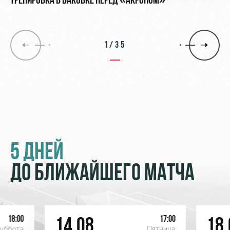
ТРЕНИРОВКА В БАКОВКЕ ПЕРЕД «АКРОНОМ»
1/35
5 ДНЕЙ
ДО БЛИЖАЙШЕГО МАТЧА
18:00
17:00
14.08
18.
уббота
Пятница