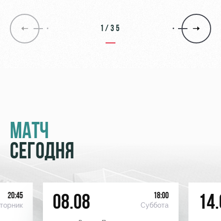
1/35
МАТЧ
СЕГОДНЯ
20:45
18:00
08.08
14.
торник
Суббота