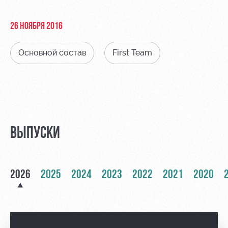
Видео
Туры по
стадиону
Фото
26 НОЯБРЯ 2016
Места для
МГН
Основной состав
First Team
РЖД
Локо
Информация
Арена
Старт
для
ВЫПУСКИ
болельщиков
Организация
Локо-Лето
мероприятий
Банковская
Академия
карта
2026
2025
2024
2023
2022
2021
2020
Аренда
«Локомотив»
Как
полей
поступить
Заставки
Аренда
Руководство
площадей
Парковка