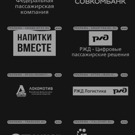
РЕКЛАМА • ABINBEVEFES.RU
РЕКЛАМА • SMARTTRAVEL.RU
РЕКЛАМА • RFSOLOKOMOTIV.RU
РЕКЛАМА • HTTPS://RZDLOG.RU/
РЕКЛАМА • TRANSVOC.RU
РЕКЛАМА • ITALSPORT.RU/