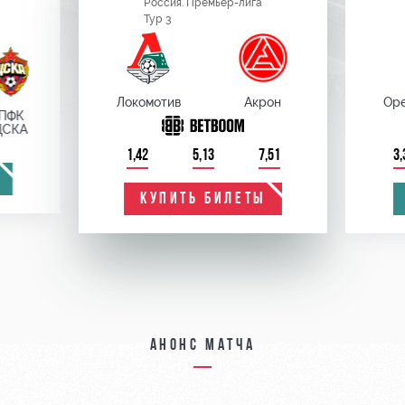
Россия. Премьер-лига
Тур 3
Локомотив
Акрон
Оре
ПФК
ЦСКА
1,42
5,13
7,51
3,
КУПИТЬ БИЛЕТЫ
Анонс матча