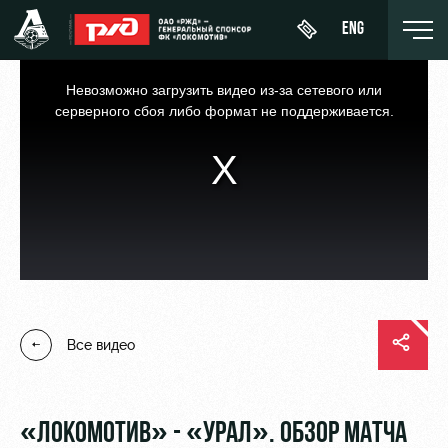
ENG
This
is
a
Невозможно загрузить видео из-за сетевого или
modal
window.
серверного сбоя либо формат не поддерживается.
День
О Клубе
Новости
ЖФК
матча
«Локомотив»
История
Календарь
Купить
Молодёжка-
Спонсоры
билет
Турнирная
юноши
таблица
Стать
ВИП-ЛОЖИ
Молодёжка-
партнером
Все видео
Игроки
девушки
ВИП-ЗОНЫ
Контакты
Тренерский
СЕМЕЙНЫЙ
штаб
Антидопинг
СЕКТОР
«ЛОКОМОТИВ» - «УРАЛ». ОБЗОР МАТЧА