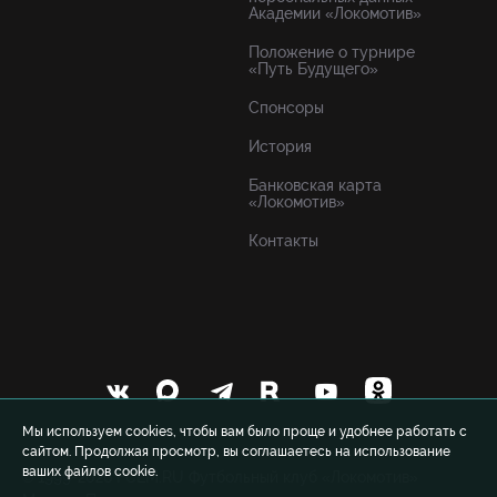
Академии «Локомотив»
Положение о турнире
«Путь Будущего»
Спонсоры
История
Банковская карта
«Локомотив»
Контакты
Мы используем cookies, чтобы вам было проще и удобнее работать с
сайтом. Продолжая просмотр, вы соглашаетесь на использование
ваших файлов cookie.
© 1999-2026 FCLM.RU Футбольный клуб «Локомотив»