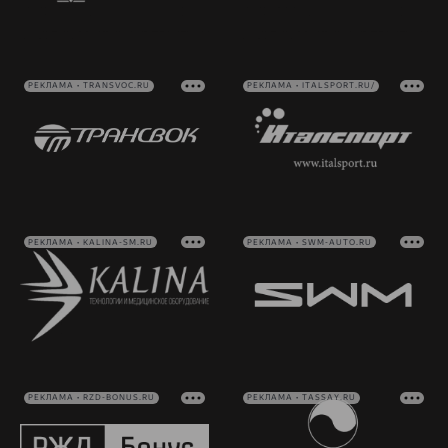
РЕКЛАМА • TRANSVOC.RU
РЕКЛАМА • ITALSPORT.RU/
РЕКЛАМА • KALINA-SM.RU
РЕКЛАМА • SWM-AUTO.RU
РЕКЛАМА • RZD-BONUS.RU
РЕКЛАМА • TASSAY.RU