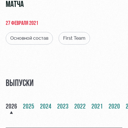
Видео
МАТЧА
Туры по
стадиону
Фото
Места для
27 ФЕВРАЛЯ 2021
МГН
Основной состав
First Team
РЖД
Отбор
Информация
Арена
для
Локо
болельщиков
ВЫПУСКИ
Организация
Старт
мероприятий
Банковская
Локо-Лето
карта
Аренда
«Локомотив»
2026
2025
2024
2023
2022
2021
2020
Академия
полей
Заставки
Как
Аренда
поступить
площадей
Парковка