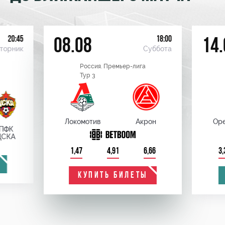
20:45
18:00
08.08
14.
торник
Суббота
Россия. Премьер-лига
Тур 3
Локомотив
Акрон
Оре
ПФК
ЦСКА
1,47
4,91
6,66
3,
КУПИТЬ БИЛЕТЫ