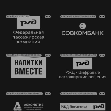
РЕКЛАМА • FPC.RU
РЕКЛАМА • SOVCOMBANK.RU
РЕКЛАМА • ABINBEVEFES.RU
РЕКЛАМА • SMARTTRAVEL.RU
РЕКЛАМА • RFSOLOKOMOTIV.RU
РЕКЛАМА • HTTPS://RZDLOG.RU/