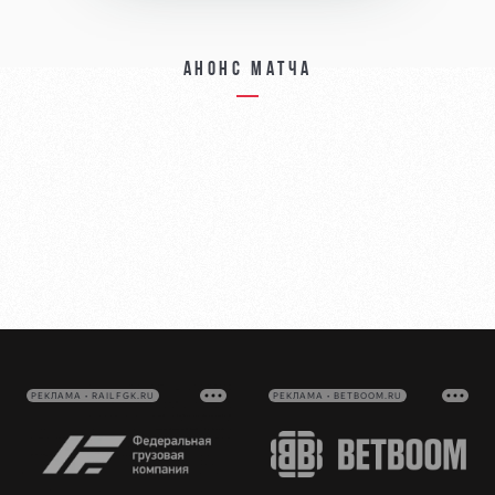
Анонс матча
РЕКЛАМА • RAILFGK.RU
РЕКЛАМА • BETBOOM.RU