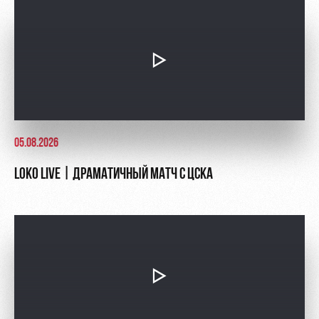
Руководство
Ледовый
Карта
дворец
болельщика
Контакты
Академии
Занятия
Программа
спортом
лояльности
Информация
для
болельщиков
05.08.2026
МГН
LOKO LIVE | ДРАМАТИЧНЫЙ МАТЧ С ЦСКА