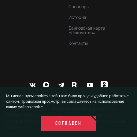
Спонсоры
История
Банковская карта
«Локомотив»
Контакты
Мы используем cookies, чтобы вам было проще и удобнее работать с
сайтом. Продолжая просмотр, вы соглашаетесь на использование
ваших файлов cookie.
© 1999-2026 FCLM.RU Футбольный клуб «Локомотив»
Москва. При полном или частичном использовании
материалов ссылка на официальный сайт ФК «Локомотив»
СОГЛАСЕН
обязательна.