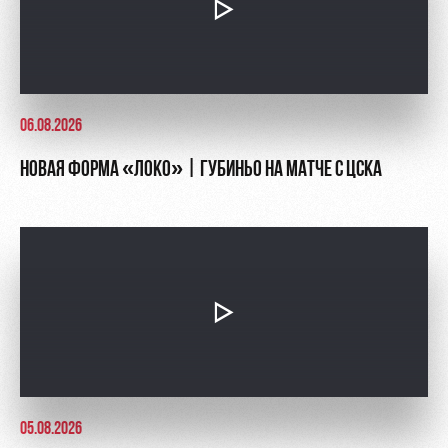
Контакты
Ледовый
Карта
Академии
дворец
болельщика
Занятия
Программа
спортом
лояльности
06.08.2026
Информация
НОВАЯ ФОРМА «ЛОКО» | ГУБИНЬО НА МАТЧЕ С ЦСКА
для
болельщиков
МГН
05.08.2026