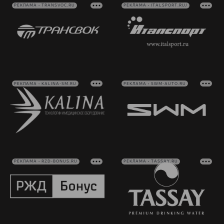
РЕКЛАМА • TRANSVOC.RU
РЕКЛАМА • ITALSPORT.RU/
РЕКЛАМА • KALINA-SM.RU
РЕКЛАМА • SWM-AUTO.RU
РЕКЛАМА • RZD-BONUS.RU
РЕКЛАМА • TASSAY.RU