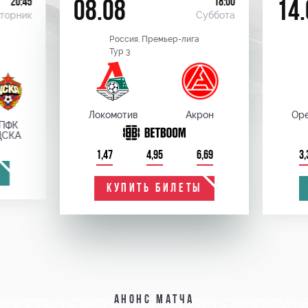
20:45
18:00
08.08
14.
торник
Суббота
Россия. Премьер-лига
Тур 3
Локомотив
Акрон
Оре
ПФК
ЦСКА
1,47
4,95
6,69
3,
КУПИТЬ БИЛЕТЫ
Анонс матча