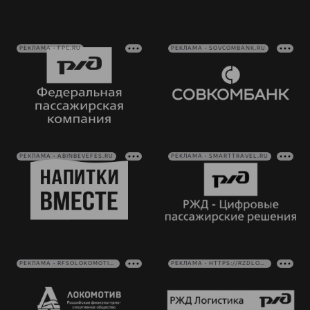
РЕКЛАМА • FPC.RU
РЕКЛАМА • SOVCOMBANK.RU
РЕКЛАМА • ABINBEVEFES.RU
РЕКЛАМА • SMARTTRAVEL.RU
РЕКЛАМА • RFSOLOKOMOTIV.RU
РЕКЛАМА • HTTPS://RZDLOG.RU/