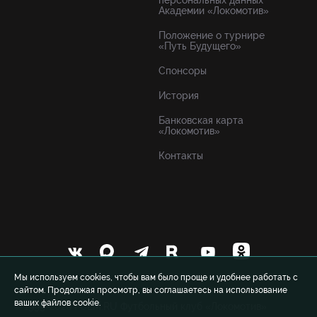
персональных данных
Академии «Локомотив»
Положение о турнире
«Путь Будущего»
Спонсоры
История
Банковская карта
«Локомотив»
Контакты
Мы используем cookies, чтобы вам было проще и удобнее работать с
сайтом. Продолжая просмотр, вы соглашаетесь на использование
ваших файлов cookie.
© 1999-2026 FCLM.RU Футбольный клуб «Локомотив»