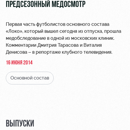
Видео
ПРЕДСЕЗОННЫЙ МЕДОСМОТР
Туры по
стадиону
Фото
Места для
Первая часть футболистов основного состава
МГН
«Локо», который вышел сегодня из отпуска, прошла
медобследование в одной из московских клиник.
Комментарии Дмитрия Тарасова и Виталия
Денисова – в репортаже клубного телевидения.
16 ИЮНЯ 2014
РЖД
Локо
Информация
Арена
Старт
для
Основной состав
болельщиков
Организация
Локо-Лето
мероприятий
Банковская
Академия
карта
Аренда
«Локомотив»
Как
полей
поступить
Заставки
Аренда
ВЫПУСКИ
Руководство
площадей
Парковка