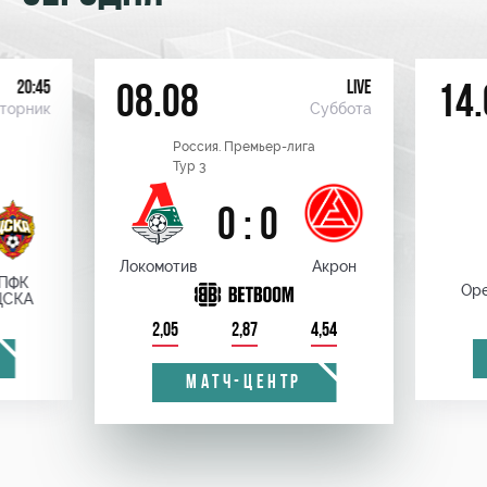
20:45
LIVE
08.08
14.
торник
Суббота
Россия. Премьер-лига
Тур 3
0 : 0
Локомотив
Акрон
ПФК
Оре
ЦСКА
2,05
2,87
4,54
МАТЧ-ЦЕНТР