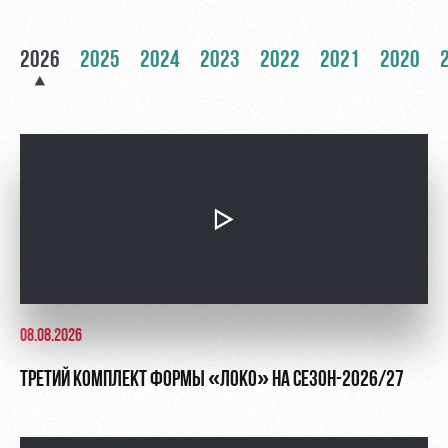
Контакты
Ледовый
Карта
Академии
дворец
болельщика
2026
2025
2024
2023
2022
2021
2020
Занятия
Программа
спортом
лояльности
Информация
для
болельщиков
МГН
08.08.2026
ТРЕТИЙ КОМПЛЕКТ ФОРМЫ «ЛОКО» НА СЕЗОН-2026/27