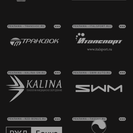
РЕКЛАМА • TRANSVOC.RU
РЕКЛАМА • ITALSPORT.RU/
РЕКЛАМА • KALINA-SM.RU
РЕКЛАМА • SWM-AUTO.RU
РЕКЛАМА • RZD-BONUS.RU
РЕКЛАМА • TASSAY.RU