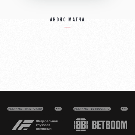
Анонс матча
РЕКЛАМА • RAILFGK.RU
РЕКЛАМА • BETBOOM.RU