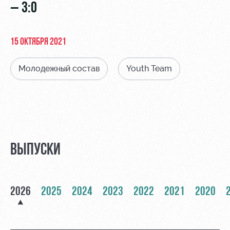
Видео
– 3:0
Места для
МГН
Фото
15 ОКТЯБРЯ 2021
Молодежный состав
Youth Team
РЖД
Локо
Информация
Арена
Старт
для
болельщиков
Организация
Локо-Лето
мероприятий
Банковская
Академия
карта
ВЫПУСКИ
Аренда
«Локомотив»
Как
полей
поступить
Заставки
Аренда
2026
2025
2024
2023
2022
2021
2020
Руководство
площадей
Программа
лояльности
Контакты
Ледовый