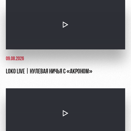
Академии
дворец
Карта
болельщика
Занятия
спортом
Парковка
Информация
для
болельщиков
МГН
09.08.2026
LOKO LIVE | НУЛЕВАЯ НИЧЬЯ С «АКРОНОМ»