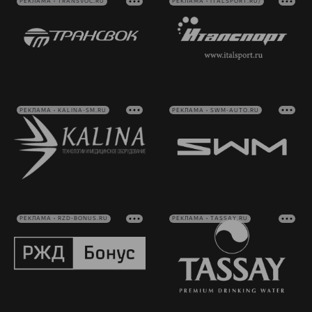
РЕКЛАМА • TRANSVOC.RU
РЕКЛАМА • ITALSPORT.RU/
РЕКЛАМА • KALINA-SM.RU
РЕКЛАМА • SWM-AUTO.RU
РЕКЛАМА • RZD-BONUS.RU
РЕКЛАМА • TASSAY.RU