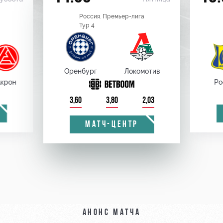
Россия. Премьер-лига
Тур 4
Оренбург
Локомотив
крон
Ро
3,60
3,80
2,03
МАТЧ-ЦЕНТР
Анонс матча