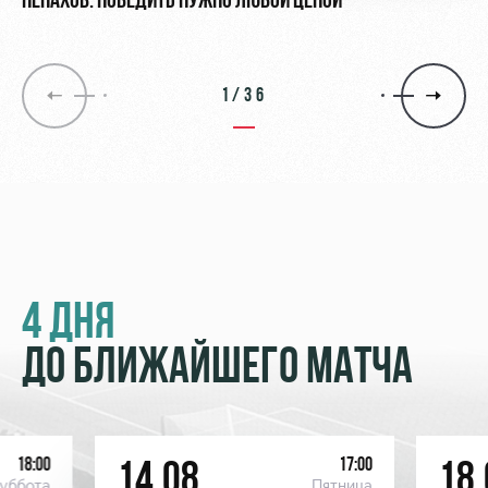
НЕНАХОВ: ПОБЕДИТЬ НУЖНО ЛЮБОЙ ЦЕНОЙ
1/36
4 ДНЯ
ДО БЛИЖАЙШЕГО МАТЧА
18:00
17:00
14.08
18.
уббота
Пятница