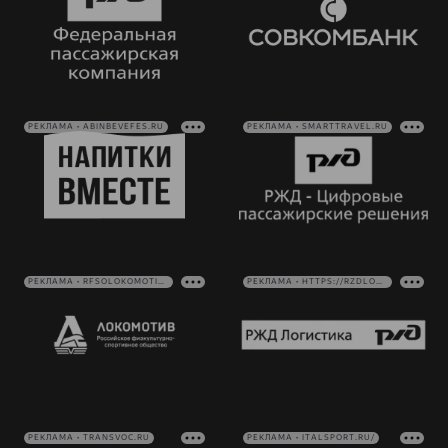
РЕКЛАМА • ABINBEVEFES.RU
РЕКЛАМА • SMARTTRAVEL.RU
РЕКЛАМА • RFSOLOKOMOTIV.RU
РЕКЛАМА • HTTPS://RZDLOG.RU/
РЕКЛАМА • TRANSVOC.RU
РЕКЛАМА • ITALSPORT.RU/