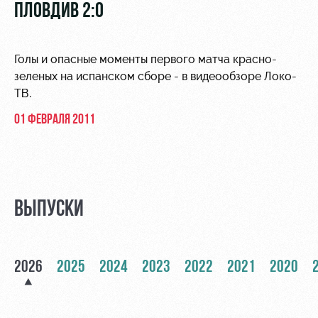
Видео
ПЛОВДИВ 2:0
Туры по
стадиону
Фото
Места для
Голы и опасные моменты первого матча красно-
МГН
зеленых на испанском сборе - в видеообзоре Локо-
ТВ.
01 ФЕВРАЛЯ 2011
РЖД
Локо
Информация
Арена
Старт
для
болельщиков
ВЫПУСКИ
Организация
Локо-Лето
мероприятий
Банковская
Академия
карта
Аренда
«Локомотив»
2026
2025
Как
2024
2023
2022
2021
2020
полей
поступить
Заставки
Аренда
Руководство
площадей
Парковка