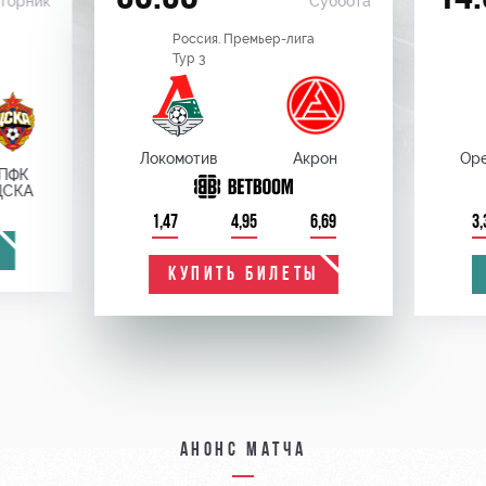
торник
Суббота
Россия. Премьер-лига
Тур 3
Локомотив
Акрон
Оре
ПФК
ЦСКА
1,47
4,95
6,69
3,
КУПИТЬ БИЛЕТЫ
Анонс матча