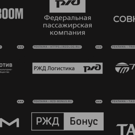
U
РЕКЛАМА • HTTPS://RZDLOG.RU/
РЕКЛАМА • TRA
РЕКЛАМА • RZD-BONUS.RU
РЕКЛАМА • TAS