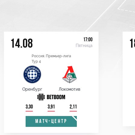
17:00
14.08
1
Пятница
Россия. Премьер-лига
Тур 4
Оренбург
Локомотив
3,30
3,91
2,11
МАТЧ-ЦЕНТР