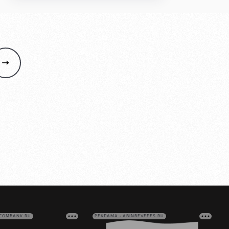
VCOMBANK.RU
РЕКЛАМА • ABINBEVEFES.RU