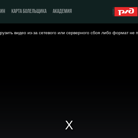
ЗИН
КАРТА БОЛЕЛЬЩИКА
АКАДЕМИЯ
рузить видео из-за сетевого или серверного сбоя либо формат не 
О Клубе
ЖФК «Локомотив»
История
Молодёжка-юноши
Спонсоры
Молодёжка-девушки
Стать партнером
Контакты
Антидопинг