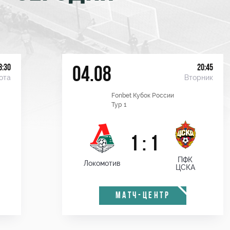
8:30
20:45
04.08
ота
Вторник
Fonbet Кубок России
Тур 1
1 : 1
ПФК
Локомотив
ЦСКА
МАТЧ-ЦЕНТР