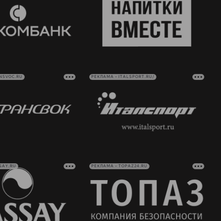
NSVOC.RU
РЕКЛАМА • ITALSPORT.RU/
SAY.RU
РЕКЛАМА • TOPAZ24.RU