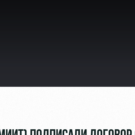
ьщиков
омотив»
ьщиков МГН