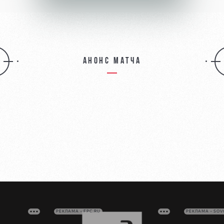
Анонс матча
РЕКЛАМА • FPC.RU
РЕКЛАМА • SO