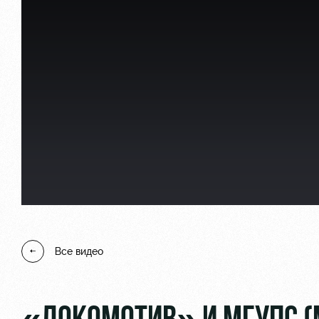
Локо Старт
Информация для болел
Локо-Лето
Банковская карта «Лок
Академия
Заставки
Как поступить
Парковка
Руководство
Карта болельщика
Контакты Академии
Программа лояльности
Все видео
Информация для болел