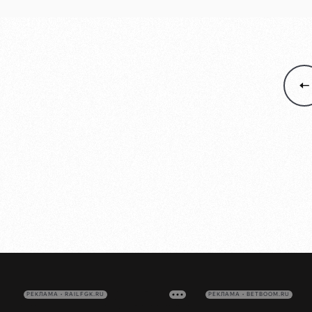
РЕКЛАМА • RAILFGK.RU
РЕКЛАМА • BETBOOM.RU