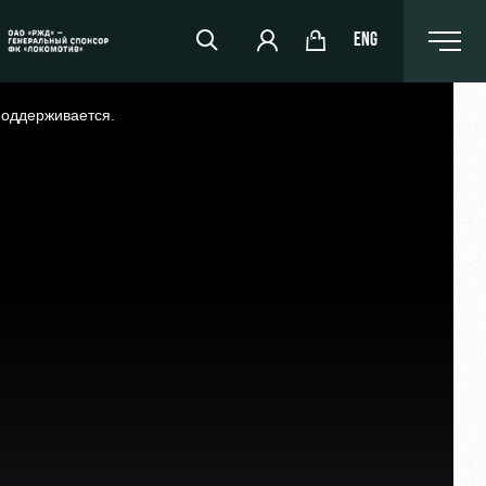
ENG
поддерживается.
РЖД Арена
Организация мероприятий
Аренда полей
Аренда площадей
Ледовый дворец
Занятия спортом