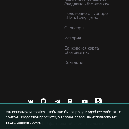
Академии «Локомотив»
Положение о турнире
«Путь Будущего»
Спонсоры
История
Банковская карта
«Локомотив»
Контакты
Мы используем cookies, чтобы вам было проще и удобнее работать с
сайтом. Продолжая просмотр, вы соглашаетесь на использование
ваших файлов cookie.
© 1999-2026 FCLM.RU Футбольный клуб «Локомотив»