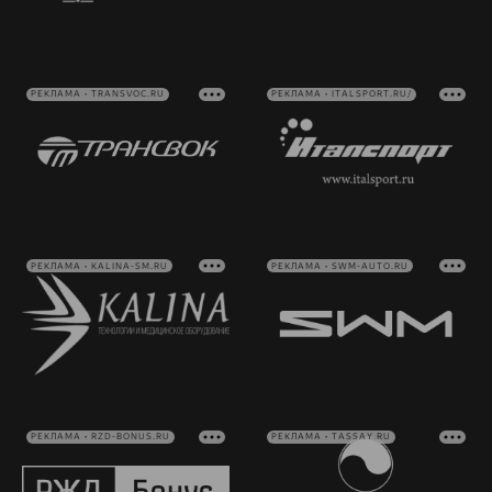
РЕКЛАМА • TRANSVOC.RU
РЕКЛАМА • ITALSPORT.RU/
РЕКЛАМА • KALINA-SM.RU
РЕКЛАМА • SWM-AUTO.RU
РЕКЛАМА • RZD-BONUS.RU
РЕКЛАМА • TASSAY.RU