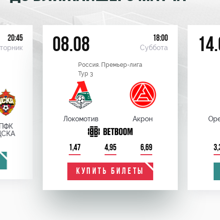
20:45
18:00
08.08
14.
торник
Суббота
Россия. Премьер-лига
Тур 3
Локомотив
Акрон
Оре
ПФК
ЦСКА
1,47
4,95
6,69
3,
КУПИТЬ БИЛЕТЫ