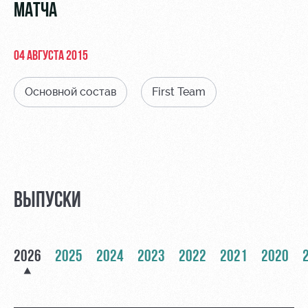
Видео
МАТЧА
Туры по
стадиону
Фото
Места для
04 АВГУСТА 2015
МГН
Основной состав
First Team
РЖД
Локо
Информация
Арена
Старт
для
болельщиков
ВЫПУСКИ
Организация
Локо-Лето
мероприятий
Банковская
Академия
карта
Аренда
«Локомотив»
2026
2025
2024
2023
2022
2021
2020
Как
полей
поступить
Заставки
Аренда
Руководство
площадей
Парковка