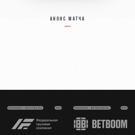
Анонс матча
РЕКЛАМА • RAILFGK.RU
РЕКЛАМА • BETBOOM.RU