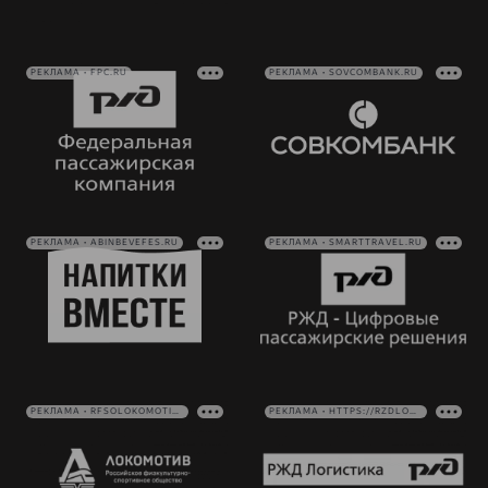
РЕКЛАМА • FPC.RU
РЕКЛАМА • SOVCOMBANK.RU
РЕКЛАМА • ABINBEVEFES.RU
РЕКЛАМА • SMARTTRAVEL.RU
РЕКЛАМА • RFSOLOKOMOTIV.RU
РЕКЛАМА • HTTPS://RZDLOG.RU/