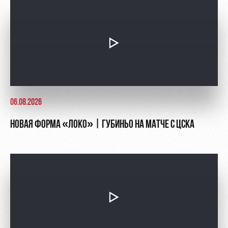
Контакты
Ледовый
Карта
Академии
дворец
болельщика
Занятия
Программа
спортом
лояльности
Информация
для
болельщиков
06.08.2026
МГН
НОВАЯ ФОРМА «ЛОКО» | ГУБИНЬО НА МАТЧЕ С ЦСКА