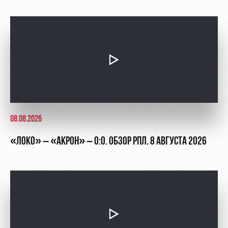
Академии
дворец
Карта
болельщика
Занятия
спортом
Парковка
Информация
для
болельщиков
МГН
08.08.2026
«ЛОКО» – «АКРОН» – 0:0. ОБЗОР РПЛ. 8 АВГУСТА 2026