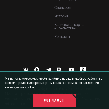
Спонсоры
История
Банковская карта
«Локомотив»
Контакты
Мы используем cookies, чтобы вам было проще и удобнее работать с
сайтом. Продолжая просмотр, вы соглашаетесь на использование
ваших файлов cookie.
© 1999-2026 FCLM.RU Футбольный клуб «Локомотив»
Москва. При полном или частичном использовании
материалов ссылка на официальный сайт ФК «Локомотив»
СОГЛАСЕН
обязательна.