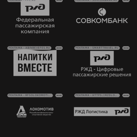
РЕКЛАМА • FPC.RU
РЕКЛАМА • SOVCOMBANK.RU
РЕКЛАМА • ABINBEVEFES.RU
РЕКЛАМА • SMARTTRAVEL.RU
РЕКЛАМА • RFSOLOKOMOTIV.RU
РЕКЛАМА • HTTPS://RZDLOG.RU/