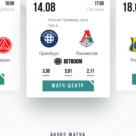
18:00
17:00
14.08
18.
уббота
Пятница
Россия. Премьер-лига
Тур 4
Оренбург
Локомотив
крон
Ро
3,30
3,91
2,11
МАТЧ-ЦЕНТР
Анонс матча