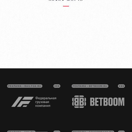
РЕКЛАМА • RAILFGK.RU
РЕКЛАМА • BETBOOM.RU