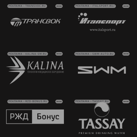
РЕКЛАМА • TRANSVOC.RU
РЕКЛАМА • ITALSPORT.RU/
РЕКЛАМА • KALINA-SM.RU
РЕКЛАМА • SWM-AUTO.RU
РЕКЛАМА • RZD-BONUS.RU
РЕКЛАМА • TASSAY.RU