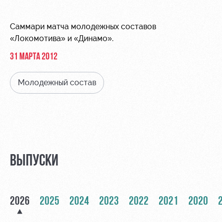
Видео
Места для
МГН
Фото
Саммари матча молодежных составов
«Локомотива» и «Динамо».
31 МАРТА 2012
Молодежный состав
РЖД
Локо
Информация
Арена
Старт
для
болельщиков
Организация
Локо-Лето
мероприятий
Банковская
Академия
карта
Аренда
«Локомотив»
ВЫПУСКИ
Как
полей
поступить
Заставки
Аренда
Руководство
площадей
Программа
2026
2025
2024
2023
2022
2021
2020
лояльности
Контакты
Ледовый