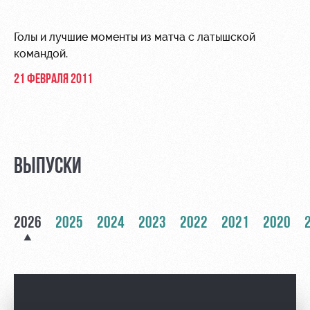
Видео
Места для
МГН
Фото
Голы и лучшие моменты из матча с латышской
командой.
21 ФЕВРАЛЯ 2011
РЖД
Локо
Информация
Арена
Старт
для
болельщиков
ВЫПУСКИ
Организация
Локо-Лето
мероприятий
Банковская
Академия
карта
Аренда
«Локомотив»
2026
2025
2024
2023
2022
2021
2020
Как
полей
поступить
Заставки
Аренда
Руководство
площадей
Программа
лояльности
Контакты
Ледовый