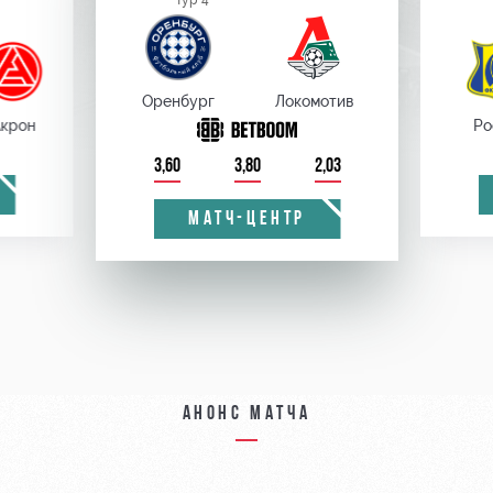
Тур 4
Оренбург
Локомотив
крон
Ро
3,60
3,80
2,03
МАТЧ-ЦЕНТР
Анонс матча