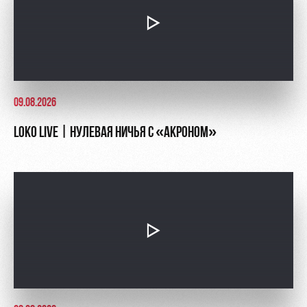
Академии
дворец
Карта
болельщика
Занятия
спортом
Парковка
Информация
для
болельщиков
09.08.2026
МГН
LOKO LIVE | НУЛЕВАЯ НИЧЬЯ С «АКРОНОМ»