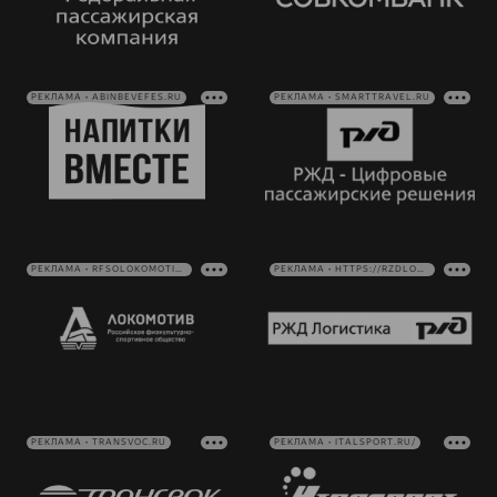
РЕКЛАМА • ABINBEVEFES.RU
РЕКЛАМА • SMARTTRAVEL.RU
РЕКЛАМА • RFSOLOKOMOTIV.RU
РЕКЛАМА • HTTPS://RZDLOG.RU/
РЕКЛАМА • TRANSVOC.RU
РЕКЛАМА • ITALSPORT.RU/