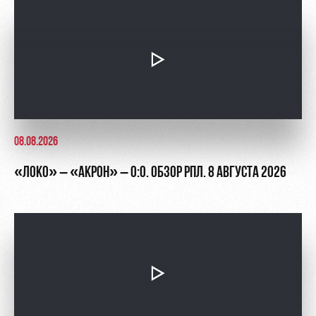
Академии
дворец
Карта
болельщика
Занятия
спортом
Парковка
Информация
для
болельщиков
МГН
08.08.2026
«ЛОКО» – «АКРОН» – 0:0. ОБЗОР РПЛ. 8 АВГУСТА 2026