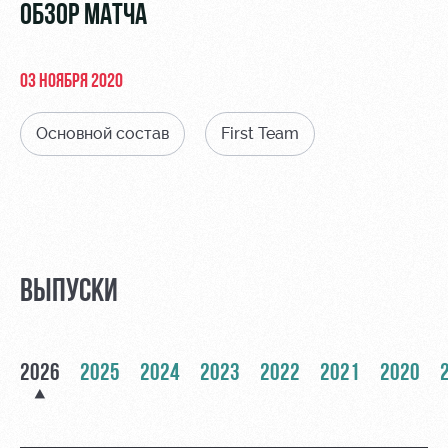
Видео
ОБЗОР МАТЧА
Места для
МГН
Фото
03 НОЯБРЯ 2020
Основной состав
First Team
РЖД
Локо
Информация
Арена
Старт
для
болельщиков
Организация
Локо-Лето
мероприятий
Банковская
Академия
карта
ВЫПУСКИ
Аренда
«Локомотив»
Как
полей
поступить
Заставки
Аренда
2026
2025
2024
2023
2022
2021
2020
Руководство
площадей
Программа
лояльности
Контакты
Ледовый