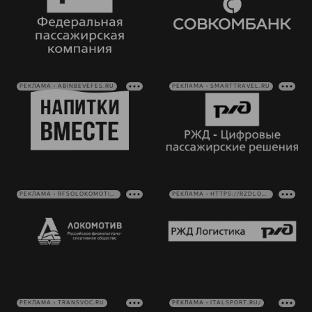
РЕКЛАМА • ABINBEVEFES.RU
РЕКЛАМА • SMARTTRAVEL.RU
РЕКЛАМА • RFSOLOKOMOTIV.RU
РЕКЛАМА • HTTPS://RZDLOG.RU/
РЕКЛАМА • TRANSVOC.RU
РЕКЛАМА • ITALSPORT.RU/