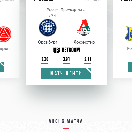
Россия. Премьер-лига
Тур 4
Оренбург
Локомотив
крон
Ро
3,30
3,91
2,11
МАТЧ-ЦЕНТР
Анонс матча