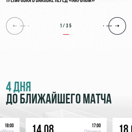
ТРЕНИРОВКА В БАКОВКЕ ПЕРЕД «АКРОНОМ»
1/35
4 ДНЯ
ДО БЛИЖАЙШЕГО МАТЧА
18:00
17:00
14.08
18.
уббота
Пятница