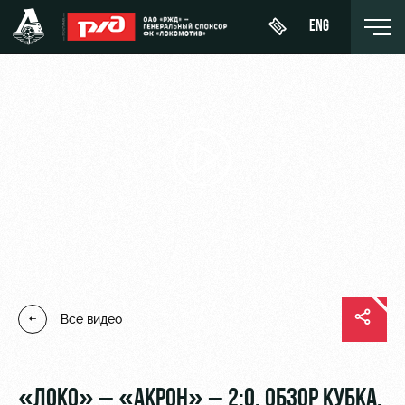
ENG
День
О Клубе
Новости
ЖФК
матча
«Локомотив»
История
Календарь
Купить
Молодёжка-
Спонсоры
билет
Турнирная
юноши
таблица
Стать
ВИП-ЛОЖИ
Молодёжка-
партнером
Игроки
девушки
Все видео
ВИП-ЗОНЫ
Контакты
Тренерский
СЕМЕЙНЫЙ
штаб
Антидопинг
СЕКТОР
«ЛОКО» – «АКРОН» – 2:0. ОБЗОР КУБКА.