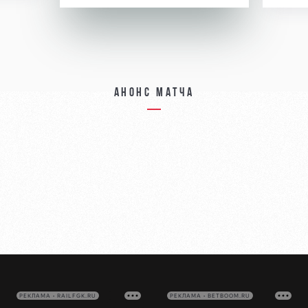
Анонс матча
РЕКЛАМА • RAILFGK.RU
РЕКЛАМА • BETBOOM.RU