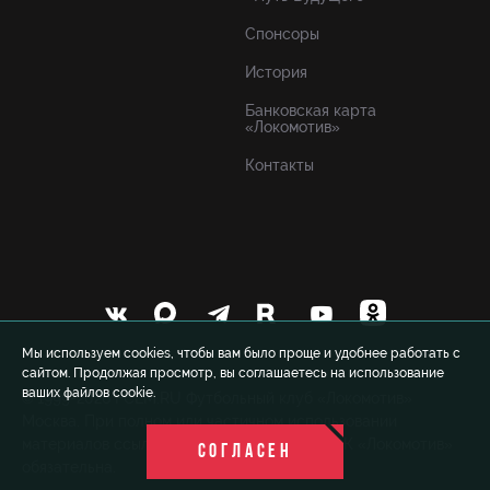
Спонсоры
История
Банковская карта
«Локомотив»
Контакты
Мы используем cookies, чтобы вам было проще и удобнее работать с
сайтом. Продолжая просмотр, вы соглашаетесь на использование
ваших файлов cookie.
© 1999-2026 FCLM.RU Футбольный клуб «Локомотив»
Москва. При полном или частичном использовании
материалов ссылка на официальный сайт ФК «Локомотив»
СОГЛАСЕН
обязательна.