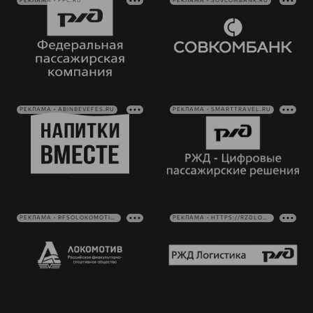
РЕКЛАМА • FPC.RU
РЕКЛАМА • SOVCOMBANK.RU
РЕКЛАМА • ABINBEVEFES.RU
РЕКЛАМА • SMARTTRAVEL.RU
РЕКЛАМА • RFSOLOKOMOTIV.RU
РЕКЛАМА • HTTPS://RZDLOG.RU/