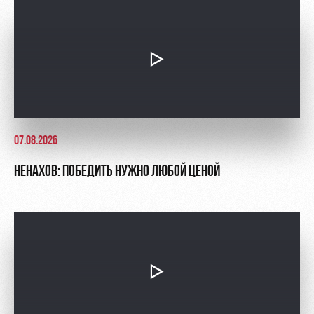
Контакты
Ледовый
Карта
Академии
дворец
болельщика
Занятия
Программа
спортом
лояльности
Информация
для
болельщиков
07.08.2026
МГН
НЕНАХОВ: ПОБЕДИТЬ НУЖНО ЛЮБОЙ ЦЕНОЙ