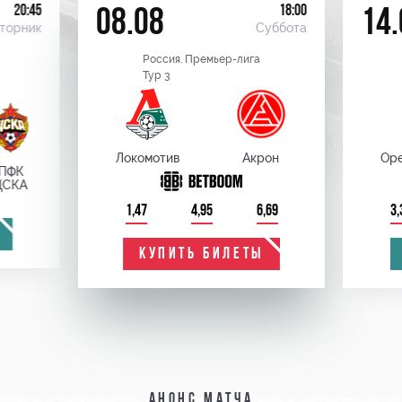
20:45
18:00
08.08
14.
торник
Суббота
Россия. Премьер-лига
Тур 3
Локомотив
Акрон
Оре
ПФК
ЦСКА
1,47
4,95
6,69
3,
КУПИТЬ БИЛЕТЫ
Анонс матча