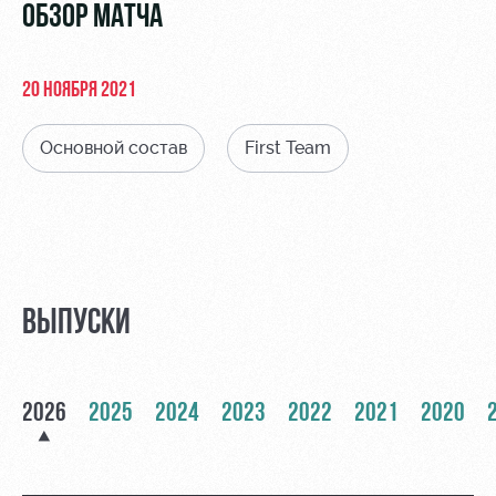
Видео
ОБЗОР МАТЧА
Туры по
стадиону
Фото
Места для
20 НОЯБРЯ 2021
МГН
Основной состав
First Team
РЖД
Локо
Информация
Арена
Старт
для
болельщиков
ВЫПУСКИ
Организация
Локо-Лето
мероприятий
Банковская
Академия
карта
Аренда
«Локомотив»
2026
2025
2024
2023
2022
2021
2020
Как
полей
поступить
Заставки
Аренда
Руководство
площадей
Парковка