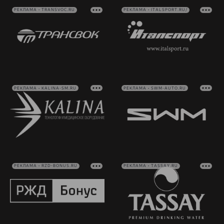
РЕКЛАМА • TRANSVOC.RU
РЕКЛАМА • ITALSPORT.RU/
РЕКЛАМА • KALINA-SM.RU
РЕКЛАМА • SWM-AUTO.RU
РЕКЛАМА • RZD-BONUS.RU
РЕКЛАМА • TASSAY.RU