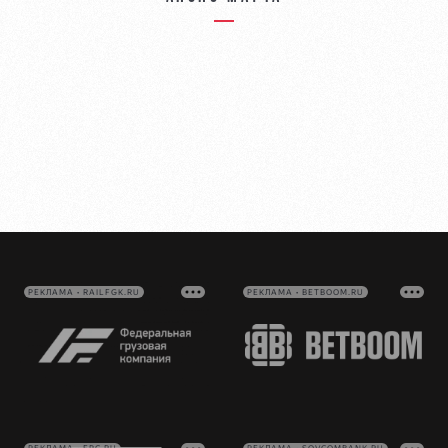
РЕКЛАМА • RAILFGK.RU
РЕКЛАМА • BETBOOM.RU