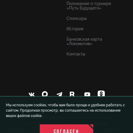
Положение о турнире
«Путь Будущего»
Спонсоры
История
Банковская карта
«Локомотив»
Контакты
Мы используем cookies, чтобы вам было проще и удобнее работать с
сайтом. Продолжая просмотр, вы соглашаетесь на использование
ваших файлов cookie.
© 1999-2026 FCLM.RU Футбольный клуб «Локомотив»
Москва. При полном или частичном использовании
материалов ссылка на официальный сайт ФК «Локомотив»
СОГЛАСЕН