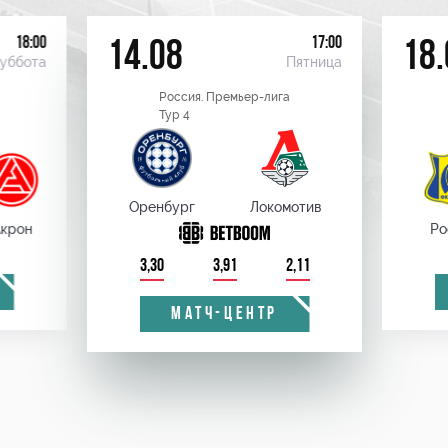
18:00
17:00
14.08
18.
уббота
Пятница
Россия. Премьер-лига
Тур 4
Оренбург
Локомотив
крон
Ро
3,30
3,91
2,11
МАТЧ-ЦЕНТР