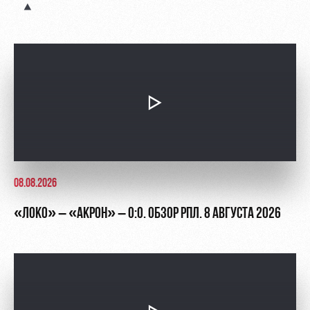
Академии
дворец
Карта
болельщика
Занятия
спортом
Парковка
Информация
для
болельщиков
МГН
08.08.2026
«ЛОКО» – «АКРОН» – 0:0. ОБЗОР РПЛ. 8 АВГУСТА 2026