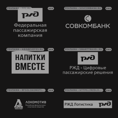
РЕКЛАМА • FPC.RU
РЕКЛАМА • SOVCOMBANK.RU
РЕКЛАМА • ABINBEVEFES.RU
РЕКЛАМА • SMARTTRAVEL.RU
РЕКЛАМА • RFSOLOKOMOTIV.RU
РЕКЛАМА • HTTPS://RZDLOG.RU/