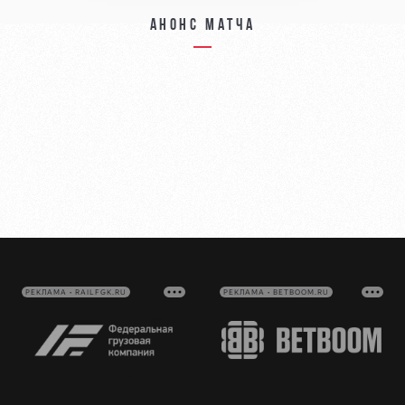
Анонс матча
РЕКЛАМА • RAILFGK.RU
РЕКЛАМА • BETBOOM.RU