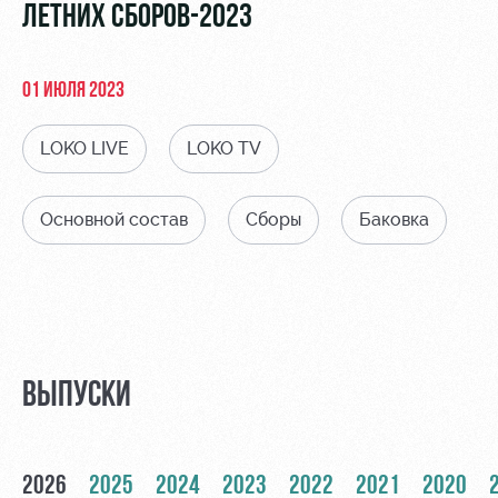
Видео
ЛЕТНИХ СБОРОВ-2023
Места для
МГН
Фото
01 ИЮЛЯ 2023
LOKO LIVE
LOKO TV
РЖД
Локо
Информация
Основной состав
Сборы
Баковка
Арена
Старт
для
болельщиков
Организация
Локо-Лето
мероприятий
Банковская
Академия
карта
Аренда
«Локомотив»
Как
полей
поступить
Заставки
ВЫПУСКИ
Аренда
Руководство
площадей
Программа
лояльности
Контакты
Ледовый
2026
2025
2024
2023
2022
2021
2020