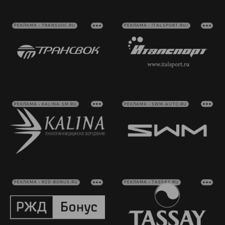
РЕКЛАМА • TRANSVOC.RU
РЕКЛАМА • ITALSPORT.RU/
РЕКЛАМА • KALINA-SM.RU
РЕКЛАМА • SWM-AUTO.RU
РЕКЛАМА • RZD-BONUS.RU
РЕКЛАМА • TASSAY.RU