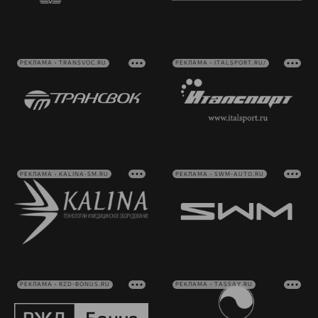
РЕКЛАМА • TRANSVOC.RU
РЕКЛАМА • ITALSPORT.RU/
РЕКЛАМА • KALINA-SM.RU
РЕКЛАМА • SWM-AUTO.RU
РЕКЛАМА • RZD-BONUS.RU
РЕКЛАМА • TASSAY.RU