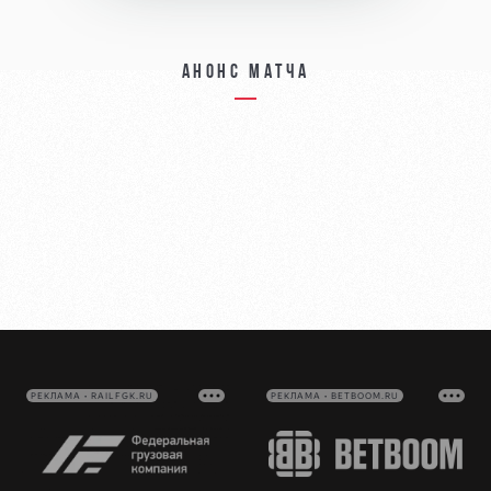
Анонс матча
РЕКЛАМА • RAILFGK.RU
РЕКЛАМА • BETBOOM.RU