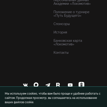
персональных данных
Академии «Локомотив»
Положение о турнире
«Путь Будущего»
Спонсоры
История
Банковская карта
«Локомотив»
Контакты
Мы используем cookies, чтобы вам было проще и удобнее работать с
сайтом. Продолжая просмотр, вы соглашаетесь на использование
ваших файлов cookie.
© 1999-2026 FCLM.RU Футбольный клуб «Локомотив»