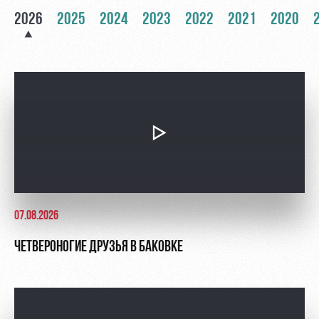
2026
2025
2024
2023
2022
2021
2020
Контакты
Ледовый
Карта
Академии
дворец
болельщика
Занятия
Программа
спортом
лояльности
Информация
для
болельщиков
МГН
07.08.2026
ЧЕТВЕРОНОГИЕ ДРУЗЬЯ В БАКОВКЕ