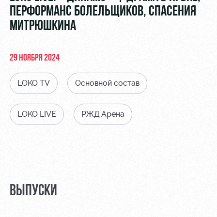
Видео
Туры по
ПЕРФОРМАНС БОЛЕЛЬЩИКОВ, СПАСЕНИЯ
стадиону
Фото
МИТРЮШКИНА
Места для
МГН
29 НОЯБРЯ 2024
LOKO TV
Основной состав
РЖД
Локо
Информация
LOKO LIVE
РЖД Арена
Арена
Старт
для
болельщиков
Организация
Локо-Лето
мероприятий
Банковская
Академия
карта
Аренда
«Локомотив»
Как
полей
ВЫПУСКИ
поступить
Заставки
Аренда
Руководство
площадей
Парковка