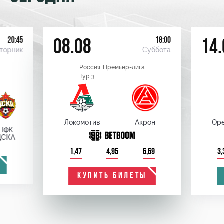
20:45
18:00
08.08
14.
торник
Суббота
Россия. Премьер-лига
Тур 3
Локомотив
Акрон
Оре
ПФК
ЦСКА
1,47
4,95
6,69
3,
КУПИТЬ БИЛЕТЫ