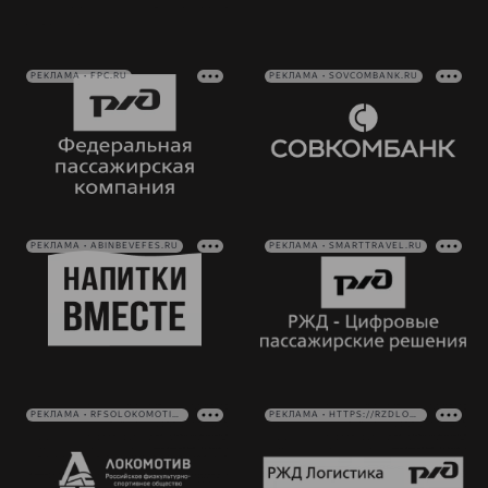
РЕКЛАМА • FPC.RU
РЕКЛАМА • SOVCOMBANK.RU
РЕКЛАМА • ABINBEVEFES.RU
РЕКЛАМА • SMARTTRAVEL.RU
РЕКЛАМА • RFSOLOKOMOTIV.RU
РЕКЛАМА • HTTPS://RZDLOG.RU/