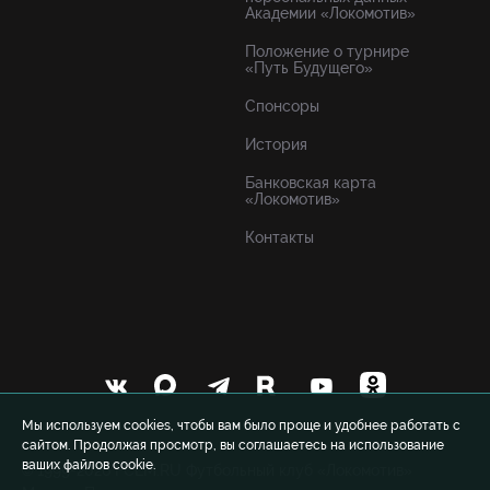
Академии «Локомотив»
Положение о турнире
«Путь Будущего»
Спонсоры
История
Банковская карта
«Локомотив»
Контакты
Мы используем cookies, чтобы вам было проще и удобнее работать с
сайтом. Продолжая просмотр, вы соглашаетесь на использование
ваших файлов cookie.
© 1999-2026 FCLM.RU Футбольный клуб «Локомотив»