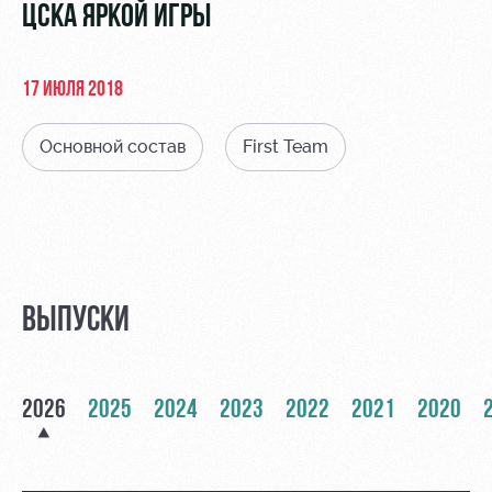
Видео
ЦСКА ЯРКОЙ ИГРЫ
Туры по
стадиону
Фото
Места для
17 ИЮЛЯ 2018
МГН
Основной состав
First Team
РЖД
Локо
Информация
Арена
Старт
для
болельщиков
ВЫПУСКИ
Организация
Локо-Лето
мероприятий
Банковская
Академия
карта
Аренда
«Локомотив»
2026
2025
2024
2023
2022
2021
2020
Как
полей
поступить
Заставки
Аренда
Руководство
площадей
Парковка