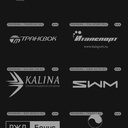
РЕКЛАМА • TRANSVOC.RU
РЕКЛАМА • ITALSPORT.RU/
РЕКЛАМА • KALINA-SM.RU
РЕКЛАМА • SWM-AUTO.RU
РЕКЛАМА • RZD-BONUS.RU
РЕКЛАМА • TASSAY.RU