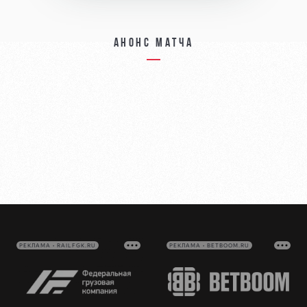
Анонс матча
РЕКЛАМА • RAILFGK.RU
РЕКЛАМА • BETBOOM.RU