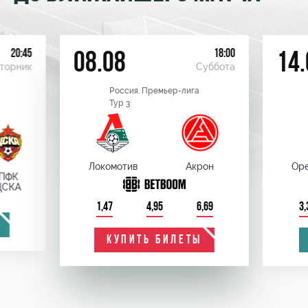
20:45
18:00
08.08
14.
торник
Суббота
Россия. Премьер-лига
Тур 3
Локомотив
Акрон
Оре
ПФК
ЦСКА
1,47
4,95
6,69
3,
КУПИТЬ БИЛЕТЫ