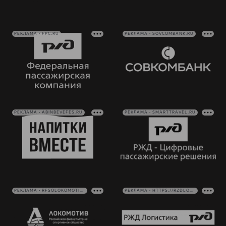
РЕКЛАМА • FPC.RU
РЕКЛАМА • SOVCOMBANK.RU
РЕКЛАМА • ABINBEVEFES.RU
РЕКЛАМА • SMARTTRAVEL.RU
РЕКЛАМА • RFSOLOKOMOTIV.RU
РЕКЛАМА • HTTPS://RZDLOG.RU/