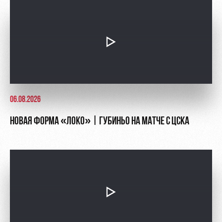
Контакты
Ледовый
Карта
Академии
дворец
болельщика
Занятия
Программа
спортом
лояльности
Информация
для
болельщиков
06.08.2026
МГН
НОВАЯ ФОРМА «ЛОКО» | ГУБИНЬО НА МАТЧЕ С ЦСКА