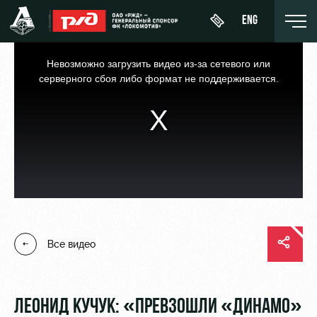
ENG
This
is
a
Невозможно загрузить видео из-за сетевого или
modal
window.
серверного сбоя либо формат не поддерживается.
День
О Клубе
Новости
ЖФК
матча
«Локомотив»
История
Календарь
Купить
Молодёжка-
Спонсоры
билет
Турнирная
юноши
таблица
Стать
ВИП-ЛОЖИ
Молодёжка-
партнером
Все видео
Игроки
девушки
ВИП-ЗОНЫ
Контакты
Тренерский
СЕМЕЙНЫЙ
штаб
Антидопинг
СЕКТОР
ЛЕОНИД КУЧУК: «ПРЕВЗОШЛИ «ДИНАМО»