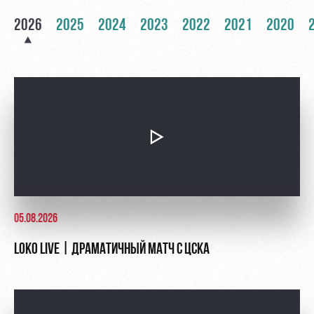
Руководство
Ледовый
Карта
2026
2025
2024
2023
2022
2021
2020
дворец
болельщика
Контакты
Академии
Занятия
Программа
спортом
лояльности
Информация
для
болельщиков
МГН
05.08.2026
LOKO LIVE | ДРАМАТИЧНЫЙ МАТЧ С ЦСКА