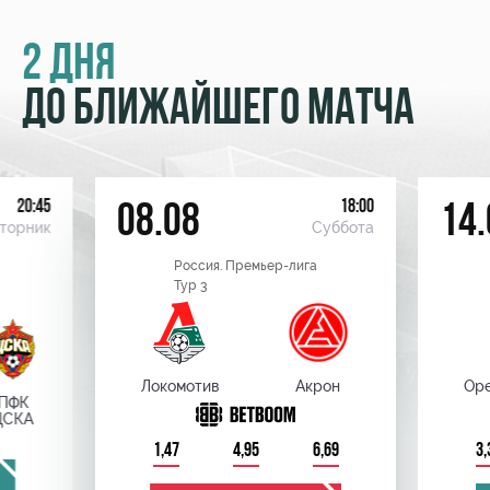
2 ДНЯ
ДО БЛИЖАЙШЕГО МАТЧА
20:45
18:00
08.08
14.
торник
Суббота
Россия. Премьер-лига
Тур 3
Локомотив
Акрон
Оре
ПФК
ЦСКА
1,47
4,95
6,69
3,