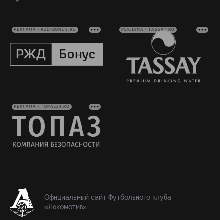
РЕКЛАМА • RZD-BONUS.RU
РЕКЛАМА • TASSAY.RU
РЕКЛАМА • TOPAZ24.RU
Официальный сайт Футбольного клуба
«Локомотив»