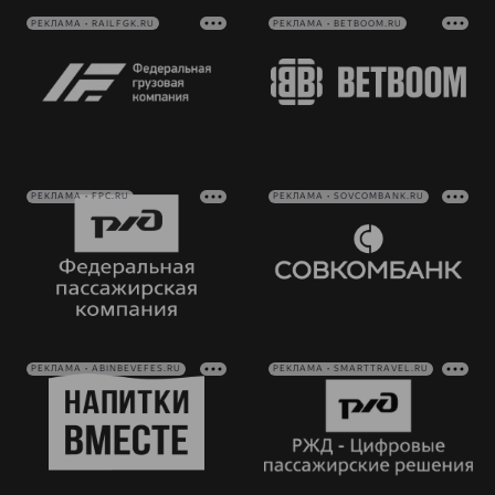
РЕКЛАМА • RAILFGK.RU
РЕКЛАМА • BETBOOM.RU
РЕКЛАМА • FPC.RU
РЕКЛАМА • SOVCOMBANK.RU
РЕКЛАМА • ABINBEVEFES.RU
РЕКЛАМА • SMARTTRAVEL.RU