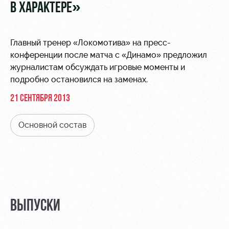
Видео
В ХАРАКТЕРЕ»
Туры по
стадиону
Фото
Места для
Главный тренер «Локомотива» на пресс-
МГН
конференции после матча с «Динамо» предложил
журналистам обсуждать игровые моменты и
подробно остановился на заменах.
21 СЕНТЯБРЯ 2013
РЖД
Отбор
Информация
Основной состав
Арена
для
Локо
болельщиков
Организация
Старт
мероприятий
Банковская
Локо-Лето
карта
Аренда
«Локомотив»
Академия
полей
Заставки
ВЫПУСКИ
Как
Аренда
поступить
площадей
Парковка