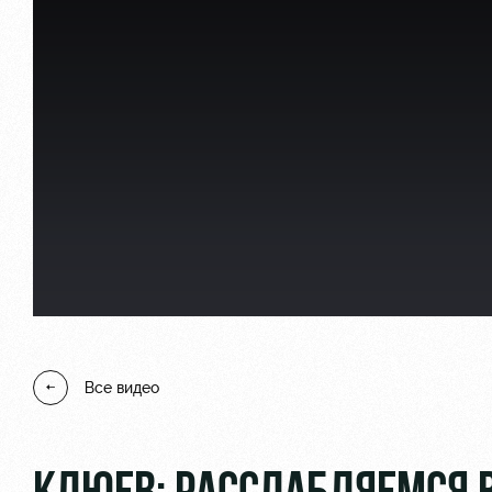
Локо Старт
Информация для болел
Локо-Лето
Банковская карта «Лок
Академия
Заставки
Как поступить
Программа лояльности
Руководство
Карта болельщика
Контакты Академии
Парковка
Все видео
Информация для болел