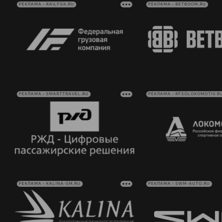
РЕКЛАМА • RAILFGK.RU
РЕКЛАМА • BETBOOM.RU
РЕКЛАМА • SMARTTRAVEL.RU
РЕКЛАМА • RFSOLOKOMOTIV.R
РЕКЛАМА • KALINA-SM.RU
РЕКЛАМА • SWM-AUTO.RU