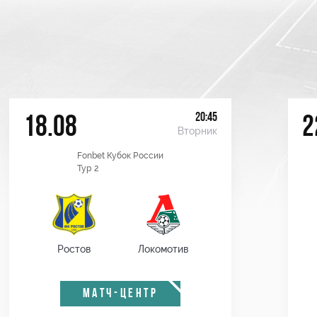
20:45
18.08
2
Вторник
Fonbet Кубок России
Тур 2
Ростов
Локомотив
МАТЧ-ЦЕНТР