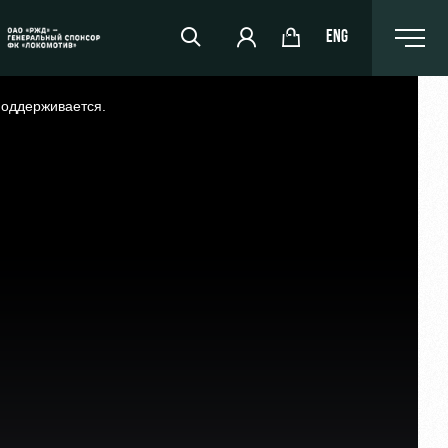
ENG
поддерживается.
РЖД Арена
Организация мероприятий
Аренда полей
Аренда площадей
Ледовый дворец
Занятия спортом