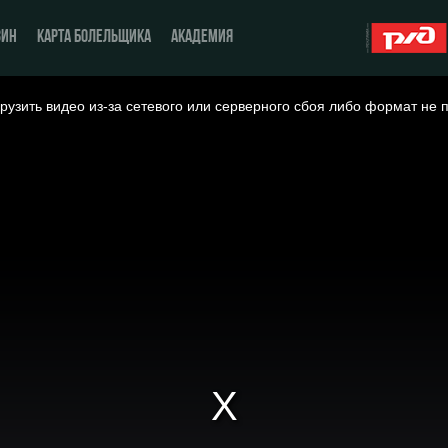
ЗИН
КАРТА БОЛЕЛЬЩИКА
АКАДЕМИЯ
рузить видео из-за сетевого или серверного сбоя либо формат не 
О Клубе
ЖФК «Локомотив»
История
Молодёжка-юноши
Спонсоры
Молодёжка-девушки
Стать партнером
Контакты
Антидопинг