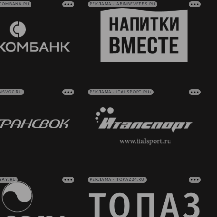
VCOMBANK.RU
РЕКЛАМА • ABINBEVEFES.RU
NSVOC.RU
РЕКЛАМА • ITALSPORT.RU/
SAY.RU
РЕКЛАМА • TOPAZ24.RU