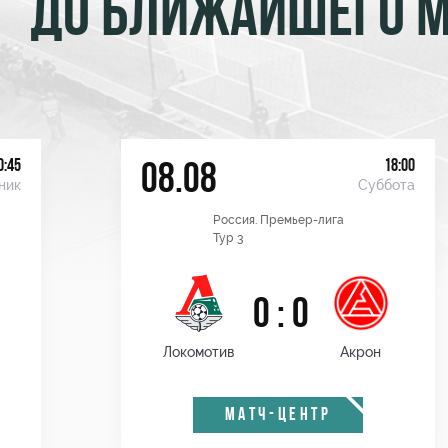
ДО БЛИЖАЙШЕГО 
0:45
18:00
08.08
ник
Суббота
Россия. Премьер-лига
Тур 3
0 : 0
Локомотив
Акрон
МАТЧ-ЦЕНТР