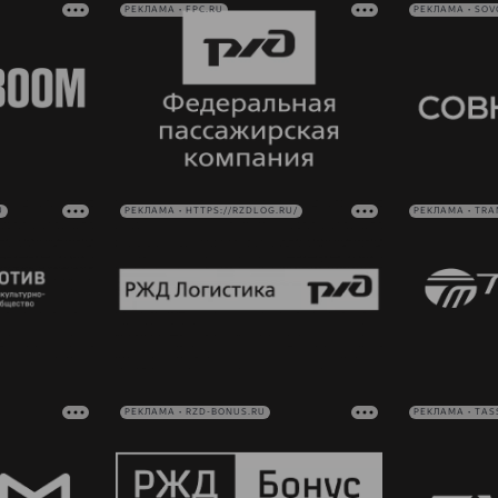
РЕКЛАМА • FPC.RU
РЕКЛАМА • SO
U
РЕКЛАМА • HTTPS://RZDLOG.RU/
РЕКЛАМА • TRA
РЕКЛАМА • RZD-BONUS.RU
РЕКЛАМА • TAS