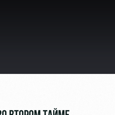
ьщиков
омотив»
ьщиков МГН