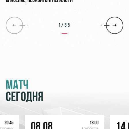
СПАСЕНИЕ, НЕЗАБИТЫЙ ПЕНАЛЬТИ
1/35
МАТЧ
СЕГОДНЯ
20:45
18:00
08.08
14.
торник
Суббота