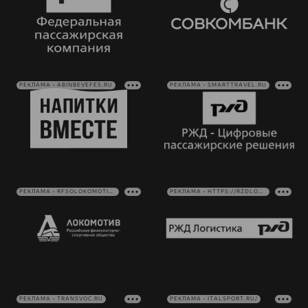
РЕКЛАМА • ABINBEVEFES.RU
РЕКЛАМА • SMARTTRAVEL.RU
РЕКЛАМА • RFSOLOKOMOTIV.RU
РЕКЛАМА • HTTPS://RZDLOG.RU/
РЕКЛАМА • TRANSVOC.RU
РЕКЛАМА • ITALSPORT.RU/