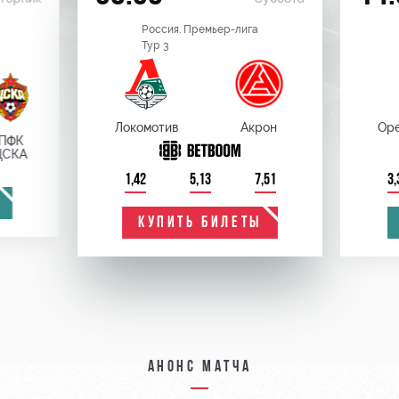
Россия. Премьер-лига
Тур 3
Локомотив
Акрон
Оре
ПФК
ЦСКА
1,42
5,13
7,51
3,
КУПИТЬ БИЛЕТЫ
Анонс матча