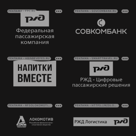
РЕКЛАМА • FPC.RU
РЕКЛАМА • SOVCOMBANK.RU
РЕКЛАМА • ABINBEVEFES.RU
РЕКЛАМА • SMARTTRAVEL.RU
РЕКЛАМА • RFSOLOKOMOTIV.RU
РЕКЛАМА • HTTPS://RZDLOG.RU/