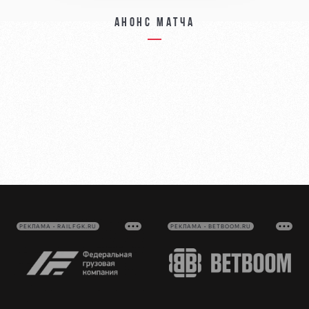
Анонс матча
РЕКЛАМА • RAILFGK.RU
РЕКЛАМА • BETBOOM.RU