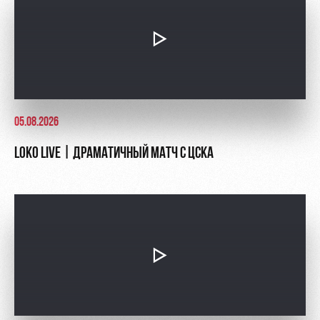
Контакты
Ледовый
Карта
Академии
дворец
болельщика
Занятия
Программа
спортом
лояльности
Информация
05.08.2026
для
болельщиков
LOKO LIVE | ДРАМАТИЧНЫЙ МАТЧ С ЦСКА
МГН