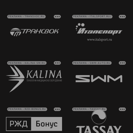
РЕКЛАМА • TRANSVOC.RU
РЕКЛАМА • ITALSPORT.RU/
РЕКЛАМА • KALINA-SM.RU
РЕКЛАМА • SWM-AUTO.RU
РЕКЛАМА • RZD-BONUS.RU
РЕКЛАМА • TASSAY.RU