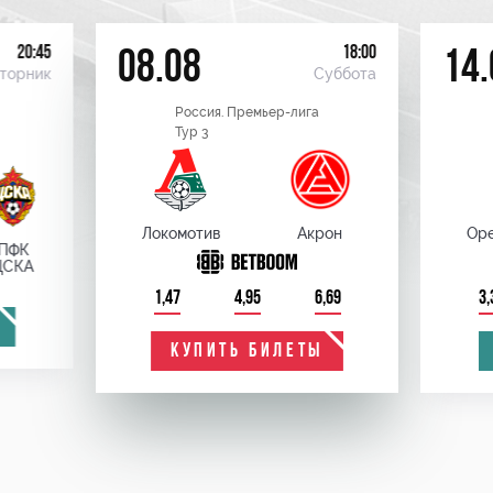
20:45
18:00
08.08
14.
торник
Суббота
Россия. Премьер-лига
Тур 3
Локомотив
Акрон
Оре
ПФК
ЦСКА
1,47
4,95
6,69
3,
КУПИТЬ БИЛЕТЫ