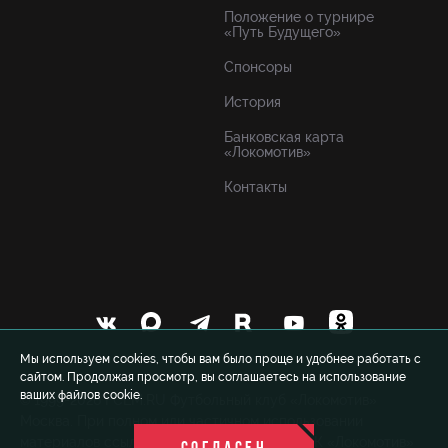
Положение о турнире
«Путь Будущего»
Спонсоры
История
Банковская карта
«Локомотив»
Контакты
Мы используем cookies, чтобы вам было проще и удобнее работать с
сайтом. Продолжая просмотр, вы соглашаетесь на использование
ваших файлов cookie.
© 1999-2026 FCLM.RU Футбольный клуб «Локомотив»
Москва. При полном или частичном использовании
материалов ссылка на официальный сайт ФК «Локомотив»