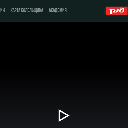
ЗИН
КАРТА БОЛЕЛЬЩИКА
АКАДЕМИЯ
О Клубе
ЖФК «Локомотив»
История
Молодёжка-юноши
Спонсоры
Молодёжка-девушки
Стать партнером
Контакты
Антидопинг
Воспроизвести