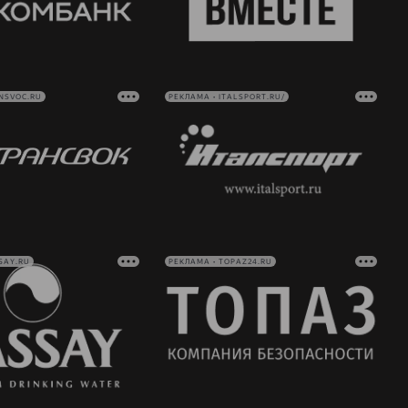
NSVOC.RU
РЕКЛАМА • ITALSPORT.RU/
SAY.RU
РЕКЛАМА • TOPAZ24.RU