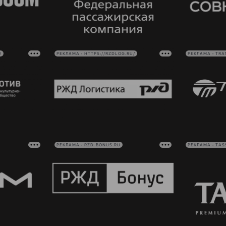
U
РЕКЛАМА • HTTPS://RZDLOG.RU/
РЕКЛАМА • TRA
РЕКЛАМА • RZD-BONUS.RU
РЕКЛАМА • TAS