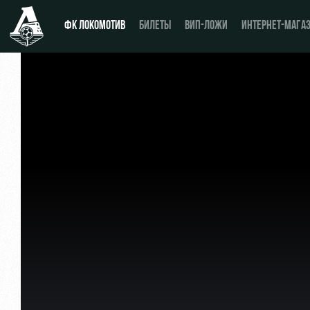
ФК ЛОКОМОТИВ
БИЛЕТЫ
ВИП-ЛОЖИ
ИНТЕРНЕТ-МАГА
Новости
День матча
Календарь
Купить билет
Турнирная таблица
ВИП-ЛОЖИ
Игроки
ВИП-ЗОНЫ
Тренерский штаб
СЕМЕЙНЫЙ СЕКТОР
Видео
Туры по стадиону
Фото
Места для МГН