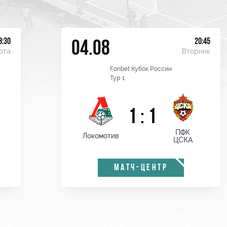
8:30
20:45
04.08
ота
Вторник
Fonbet Кубок России
Тур 1
1 : 1
ПФК
Локомотив
ЦСКА
МАТЧ-ЦЕНТР