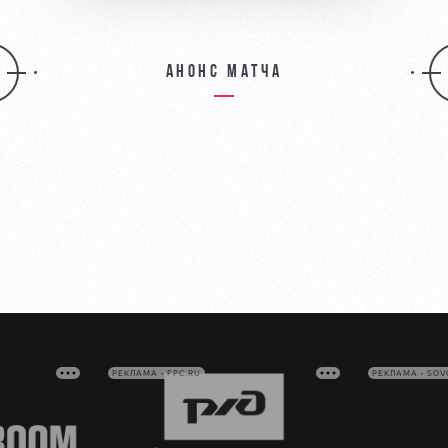
Анонс матча
РЕКЛАМА • FPC.RU
РЕКЛАМА • SO