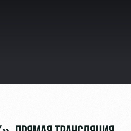
видео
ьщиков
омотив»
ьщиков МГН