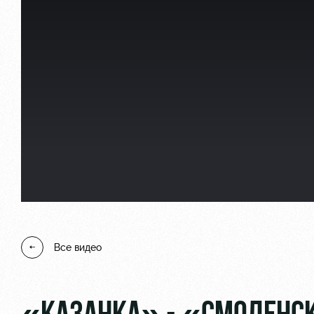
Локо Старт
Информация для болел
Локо-Лето
Банковская карта «Лок
Академия
Заставки
Как поступить
Парковка
Руководство
Карта болельщика
Контакты Академии
Программа лояльности
Все видео
Информация для болел