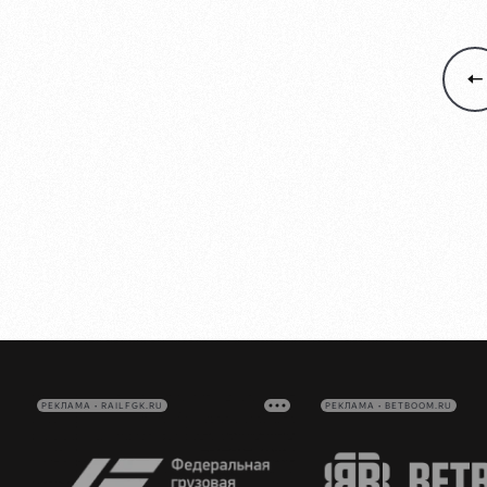
РЕКЛАМА • RAILFGK.RU
РЕКЛАМА • BETBOOM.RU