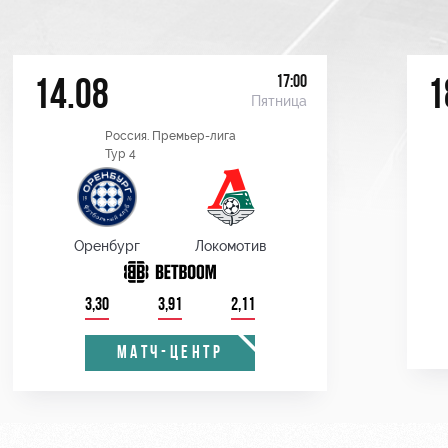
17:00
14.08
1
Пятница
Россия. Премьер-лига
Тур 4
Оренбург
Локомотив
3,30
3,91
2,11
МАТЧ-ЦЕНТР