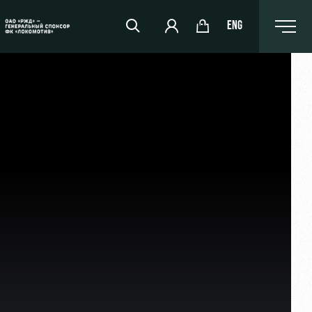
ENG
РЖД Арена
Организация мероприятий
Аренда полей
Аренда площадей
Ледовый дворец
Занятия спортом