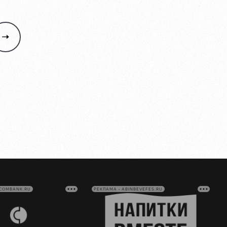
VCOMBANK.RU
РЕКЛАМА • ABINBEVEFES.RU