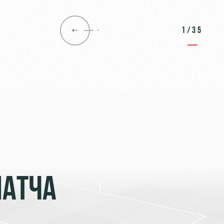
1/35
МАТЧА