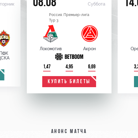
08.08
14.
торник
Суббота
Россия. Премьер-лига
Тур 3
Локомотив
Акрон
Оре
ПФК
ЦСКА
1,47
4,95
6,69
3,
КУПИТЬ БИЛЕТЫ
Анонс матча