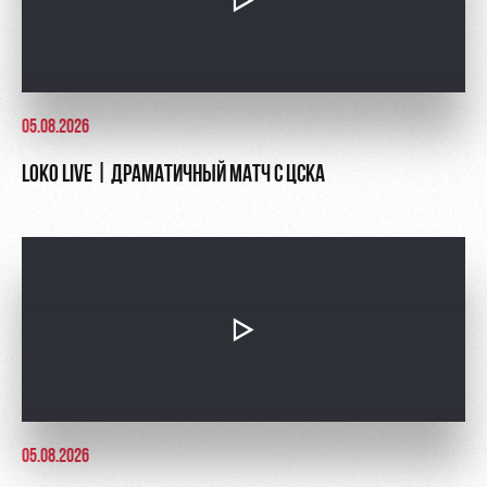
Руководство
Ледовый
Карта
дворец
болельщика
Контакты
Академии
Занятия
Программа
спортом
лояльности
05.08.2026
Информация
LOKO LIVE | ДРАМАТИЧНЫЙ МАТЧ С ЦСКА
для
болельщиков
МГН
05.08.2026