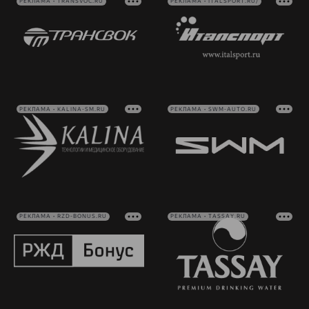
РЕКЛАМА • TRANSVOC.RU
РЕКЛАМА • ITALSPORT.RU/
РЕКЛАМА • KALINA-SM.RU
РЕКЛАМА • SWM-AUTO.RU
РЕКЛАМА • RZD-BONUS.RU
РЕКЛАМА • TASSAY.RU