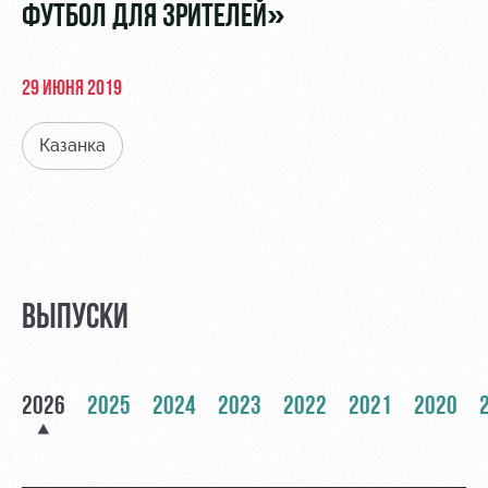
Видео
ФУТБОЛ ДЛЯ ЗРИТЕЛЕЙ»
Места для
МГН
Фото
29 ИЮНЯ 2019
Казанка
РЖД
Локо
Информация
Арена
Старт
для
болельщиков
Организация
Локо-Лето
мероприятий
Банковская
Академия
карта
ВЫПУСКИ
Аренда
«Локомотив»
Как
полей
поступить
Заставки
Аренда
2026
2025
2024
2023
2022
2021
2020
Руководство
площадей
Программа
лояльности
Контакты
Ледовый