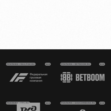
РЕКЛАМА • RAILFGK.RU
РЕКЛАМА • BETBOOM.RU
РЕКЛАМА • FPC.RU
РЕКЛАМА • SOVCOMBANK.RU