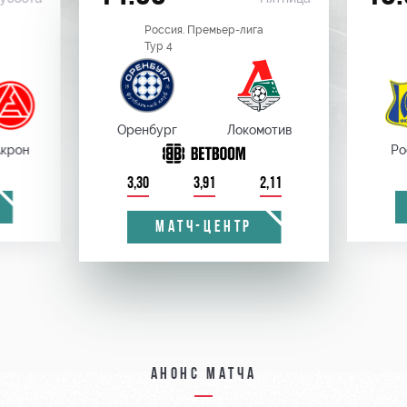
Россия. Премьер-лига
Тур 4
Оренбург
Локомотив
крон
Ро
3,30
3,91
2,11
МАТЧ-ЦЕНТР
Анонс матча