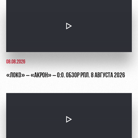
Академии
дворец
Карта
болельщика
Занятия
спортом
Парковка
Информация
для
болельщиков
МГН
08.08.2026
«ЛОКО» – «АКРОН» – 0:0. ОБЗОР РПЛ. 8 АВГУСТА 2026