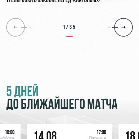
ТРЕНИРОВКА В БАКОВКЕ ПЕРЕД «АКРОНОМ»
1/35
5 ДНЕЙ
ДО БЛИЖАЙШЕГО МАТЧА
18:00
17:00
14.08
18.
уббота
Пятница