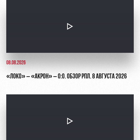
Академии
дворец
Карта
болельщика
Занятия
спортом
Парковка
Информация
для
болельщиков
МГН
08.08.2026
«ЛОКО» – «АКРОН» – 0:0. ОБЗОР РПЛ. 8 АВГУСТА 2026