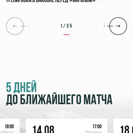
ТРЕНИРОВКА В БАКОВКЕ ПЕРЕД «АКРОНОМ»
1/35
5 ДНЕЙ
ДО БЛИЖАЙШЕГО МАТЧА
18:00
17:00
14.08
18.
уббота
Пятница