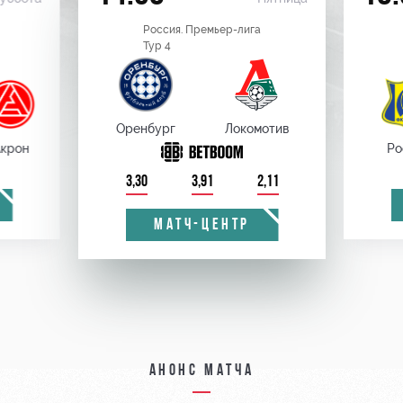
Россия. Премьер-лига
Тур 4
Оренбург
Локомотив
крон
Ро
3,30
3,91
2,11
МАТЧ-ЦЕНТР
Анонс матча