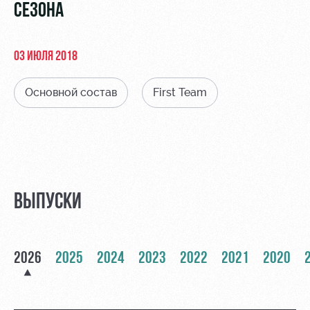
Видео
СЕЗОНА
Места для
МГН
Фото
03 ИЮЛЯ 2018
Основной состав
First Team
РЖД
Локо
Информация
Арена
Старт
для
болельщиков
Организация
Локо-Лето
мероприятий
Банковская
Академия
карта
ВЫПУСКИ
Аренда
«Локомотив»
Как
полей
поступить
Заставки
Аренда
2026
2025
2024
2023
2022
2021
2020
Руководство
площадей
Программа
лояльности
Контакты
Ледовый