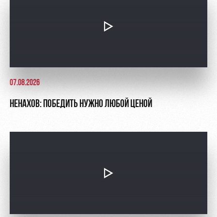
Контакты
Ледовый
Карта
Академии
дворец
болельщика
Занятия
Программа
спортом
лояльности
Информация
07.08.2026
для
болельщиков
НЕНАХОВ: ПОБЕДИТЬ НУЖНО ЛЮБОЙ ЦЕНОЙ
МГН