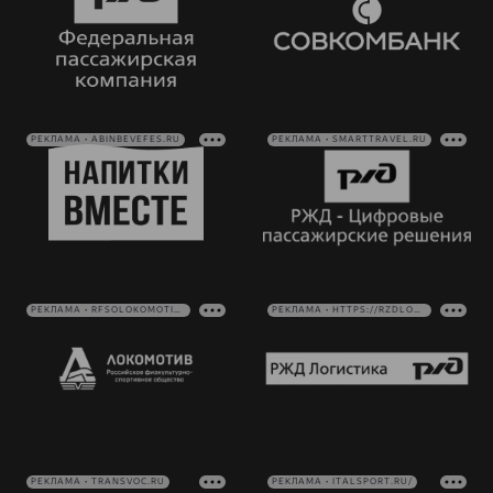
РЕКЛАМА • ABINBEVEFES.RU
РЕКЛАМА • SMARTTRAVEL.RU
РЕКЛАМА • RFSOLOKOMOTIV.RU
РЕКЛАМА • HTTPS://RZDLOG.RU/
РЕКЛАМА • TRANSVOC.RU
РЕКЛАМА • ITALSPORT.RU/