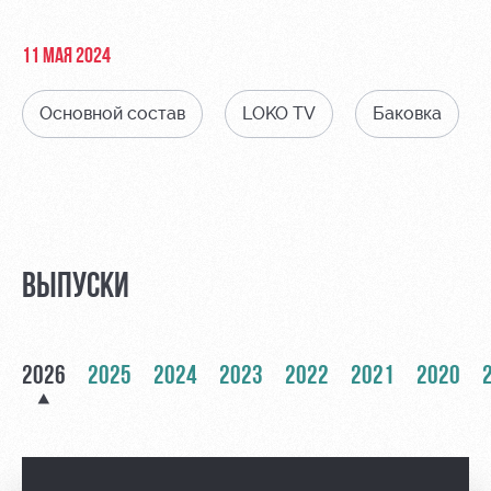
Видео
Туры по
стадиону
Фото
11 МАЯ 2024
Места для
МГН
Основной состав
LOKO TV
Баковка
РЖД
Локо
Информация
Арена
Старт
для
ВЫПУСКИ
болельщиков
Организация
Локо-Лето
мероприятий
Банковская
Академия
карта
2026
2025
2024
2023
2022
2021
2020
Аренда
«Локомотив»
Как
полей
поступить
Заставки
Аренда
Руководство
площадей
Парковка