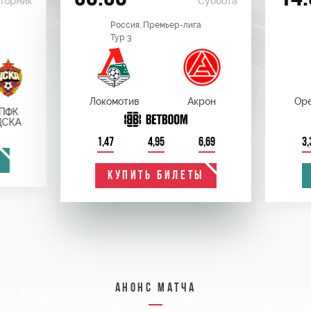
торник
Суббота
Россия. Премьер-лига
Тур 3
Локомотив
Акрон
Оре
ПФК
ЦСКА
1,47
4,95
6,69
3,
КУПИТЬ БИЛЕТЫ
Анонс матча