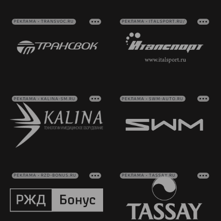
РЕКЛАМА • TRANSVOC.RU
РЕКЛАМА • ITALSPORT.RU/
РЕКЛАМА • KALINA-SM.RU
РЕКЛАМА • SWM-AUTO.RU
РЕКЛАМА • RZD-BONUS.RU
РЕКЛАМА • TASSAY.RU