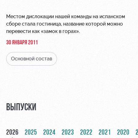
Видео
Места для
МГН
Фото
Местом дислокации нашей команды на испанском
сборе стала гостиница, название которой можно
перевести как «замок в горах».
30 ЯНВАРЯ 2011
РЖД
Локо
Информация
Основной состав
Арена
Старт
для
болельщиков
Организация
Локо-Лето
мероприятий
Банковская
Академия
карта
Аренда
«Локомотив»
Как
полей
ВЫПУСКИ
поступить
Заставки
Аренда
Руководство
площадей
Программа
лояльности
2026
2025
Контакты
2024
2023
2022
2021
2020
Ледовый