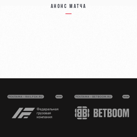
Анонс матча
РЕКЛАМА • RAILFGK.RU
РЕКЛАМА • BETBOOM.RU