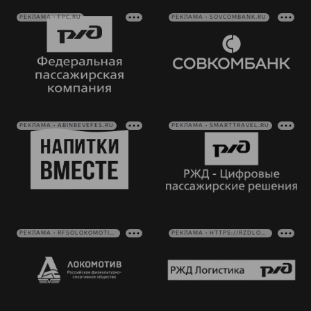
РЕКЛАМА • FPC.RU
РЕКЛАМА • SOVCOMBANK.RU
РЕКЛАМА • ABINBEVEFES.RU
РЕКЛАМА • SMARTTRAVEL.RU
РЕКЛАМА • RFSOLOKOMOTIV.RU
РЕКЛАМА • HTTPS://RZDLOG.RU/