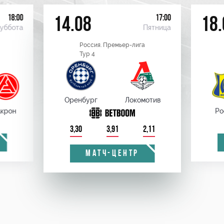
18:00
17:00
14.08
18.
уббота
Пятница
Россия. Премьер-лига
Тур 4
Оренбург
Локомотив
крон
Ро
3,30
3,91
2,11
МАТЧ-ЦЕНТР