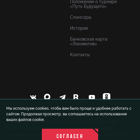
Положение о турнире
«Путь Будущего»
Спонсоры
История
Банковская карта
«Локомотив»
Контакты
Мы используем cookies, чтобы вам было проще и удобнее работать с
сайтом. Продолжая просмотр, вы соглашаетесь на использование
ваших файлов cookie.
© 1999-2026 FCLM.RU Футбольный клуб «Локомотив»
Москва. При полном или частичном использовании
материалов ссылка на официальный сайт ФК «Локомотив»
СОГЛАСЕН