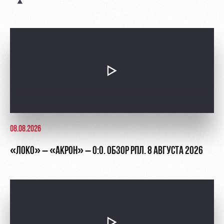
Академии
дворец
Карта
болельщика
Занятия
спортом
Парковка
Информация
для
болельщиков
МГН
08.08.2026
«ЛОКО» – «АКРОН» – 0:0. ОБЗОР РПЛ. 8 АВГУСТА 2026