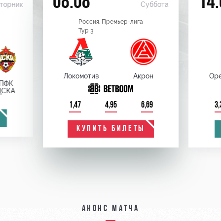
08.08
14.
торник
Суббота
Россия. Премьер-лига
Тур 3
Локомотив
Акрон
Оре
ПФК
ЦСКА
1,47
4,95
6,69
3,
КУПИТЬ БИЛЕТЫ
Анонс матча