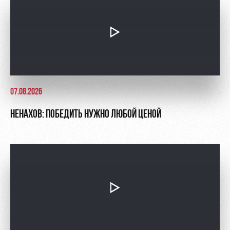
Контакты
Ледовый
Карта
Академии
дворец
болельщика
Занятия
Программа
спортом
лояльности
Информация
для
07.08.2026
болельщиков
МГН
НЕНАХОВ: ПОБЕДИТЬ НУЖНО ЛЮБОЙ ЦЕНОЙ