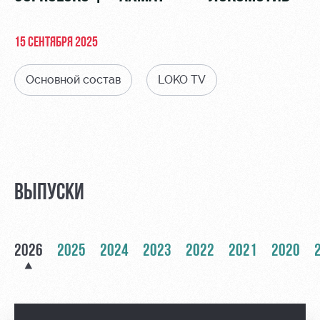
Видео
Туры по
стадиону
Фото
15 СЕНТЯБРЯ 2025
Места для
МГН
Основной состав
LOKO TV
РЖД
Локо
Информация
Арена
Старт
для
ВЫПУСКИ
болельщиков
Организация
Локо-Лето
мероприятий
Банковская
Академия
карта
2026
2025
2024
2023
2022
2021
2020
Аренда
«Локомотив»
Как
полей
поступить
Заставки
Аренда
Руководство
площадей
Парковка