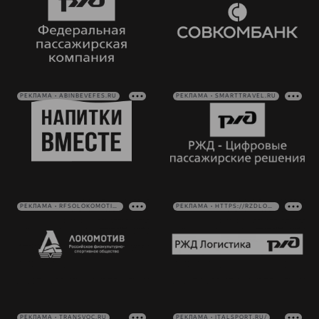
РЕКЛАМА • ABINBEVEFES.RU
РЕКЛАМА • SMARTTRAVEL.RU
РЕКЛАМА • RFSOLOKOMOTIV.RU
РЕКЛАМА • HTTPS://RZDLOG.RU/
РЕКЛАМА • TRANSVOC.RU
РЕКЛАМА • ITALSPORT.RU/