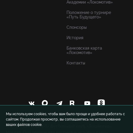
Академии «Локомотив»
Положение о турнире
«Путь Будущего»
Спонсоры
История
Банковская карта
«Локомотив»
Контакты
Мы используем cookies, чтобы вам было проще и удобнее работать с
сайтом. Продолжая просмотр, вы соглашаетесь на использование
ваших файлов cookie.
© 1999-2026 FCLM.RU Футбольный клуб «Локомотив»
Москва. При полном или частичном использовании