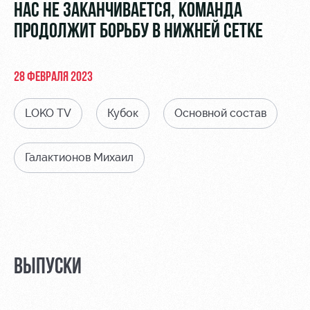
Видео
НАС НЕ ЗАКАНЧИВАЕТСЯ, КОМАНДА
Туры по
стадиону
ПРОДОЛЖИТ БОРЬБУ В НИЖНЕЙ СЕТКЕ
Фото
Места для
МГН
28 ФЕВРАЛЯ 2023
LOKO TV
Кубок
Основной состав
Галактионов Михаил
РЖД
Локо
Информация
Арена
Старт
для
болельщиков
Организация
Локо-Лето
мероприятий
Банковская
Академия
карта
Аренда
«Локомотив»
Как
полей
ВЫПУСКИ
поступить
Заставки
Аренда
Руководство
площадей
Парковка