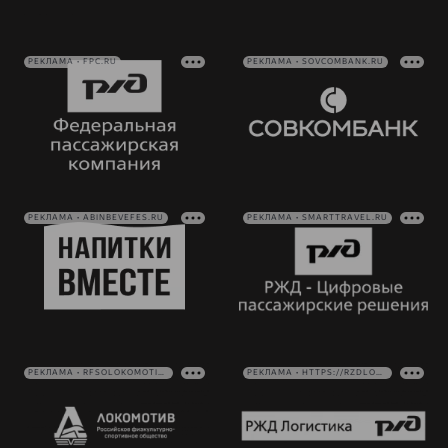
РЕКЛАМА • FPC.RU
РЕКЛАМА • SOVCOMBANK.RU
РЕКЛАМА • ABINBEVEFES.RU
РЕКЛАМА • SMARTTRAVEL.RU
РЕКЛАМА • RFSOLOKOMOTIV.RU
РЕКЛАМА • HTTPS://RZDLOG.RU/