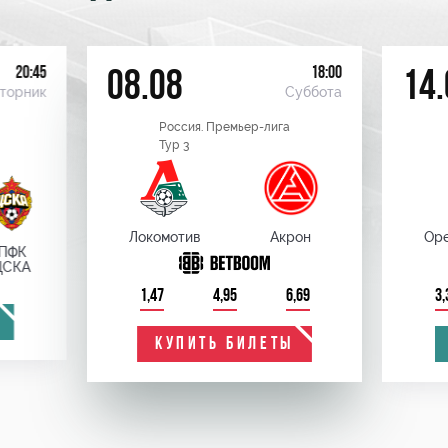
20:45
18:00
08.08
14.
торник
Суббота
Россия. Премьер-лига
Тур 3
Локомотив
Акрон
Оре
ПФК
ЦСКА
1,47
4,95
6,69
3,
КУПИТЬ БИЛЕТЫ