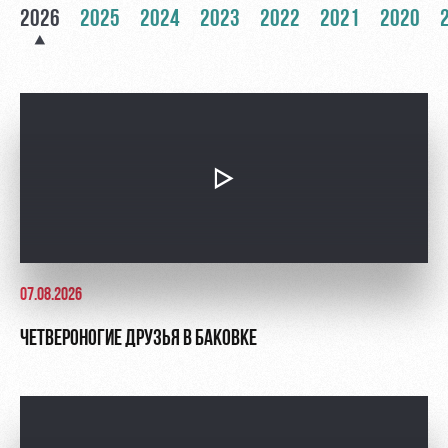
2026
2025
2024
2023
2022
2021
2020
Контакты
Ледовый
Карта
Академии
дворец
болельщика
Занятия
Программа
спортом
лояльности
Информация
для
болельщиков
МГН
07.08.2026
ЧЕТВЕРОНОГИЕ ДРУЗЬЯ В БАКОВКЕ