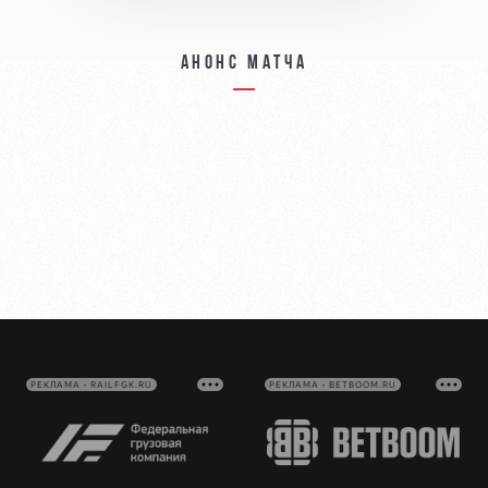
Анонс матча
РЕКЛАМА • RAILFGK.RU
РЕКЛАМА • BETBOOM.RU