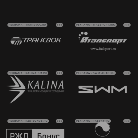
РЕКЛАМА • TRANSVOC.RU
РЕКЛАМА • ITALSPORT.RU/
РЕКЛАМА • KALINA-SM.RU
РЕКЛАМА • SWM-AUTO.RU
РЕКЛАМА • RZD-BONUS.RU
РЕКЛАМА • TASSAY.RU