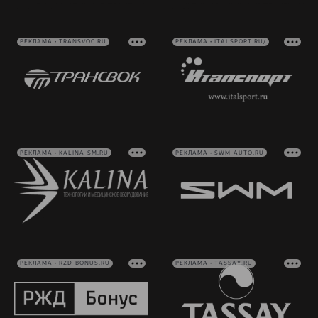
РЕКЛАМА • TRANSVOC.RU
РЕКЛАМА • ITALSPORT.RU/
РЕКЛАМА • KALINA-SM.RU
РЕКЛАМА • SWM-AUTO.RU
РЕКЛАМА • RZD-BONUS.RU
РЕКЛАМА • TASSAY.RU