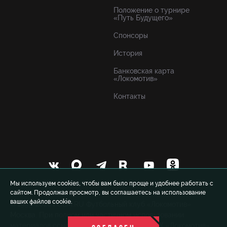
Положение о турнире
«Путь Будущего»
Спонсоры
История
Банковская карта
«Локомотив»
Контакты
Мы используем cookies, чтобы вам было проще и удобнее работать с
сайтом. Продолжая просмотр, вы соглашаетесь на использование
ваших файлов cookie.
© 1999-2026 FCLM.RU Футбольный клуб «Локомотив»
Москва. При полном или частичном использовании
материалов ссылка на официальный сайт ФК «Локомотив»