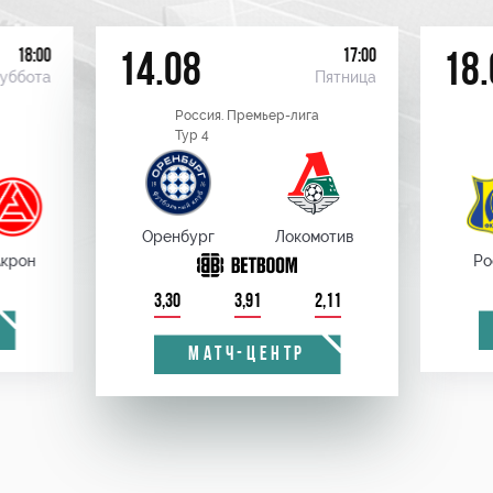
18:00
17:00
14.08
18.
уббота
Пятница
Россия. Премьер-лига
Тур 4
Оренбург
Локомотив
крон
Ро
3,30
3,91
2,11
МАТЧ-ЦЕНТР