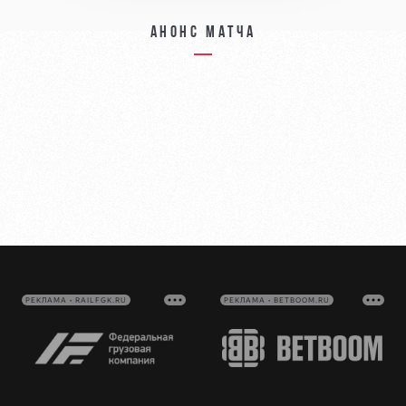
Анонс матча
РЕКЛАМА • RAILFGK.RU
РЕКЛАМА • BETBOOM.RU