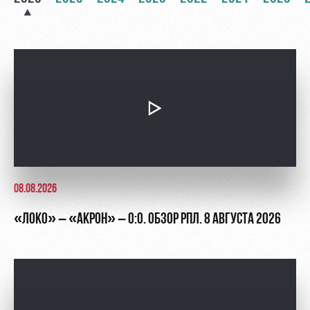
Академии
дворец
Карта
болельщика
Занятия
спортом
Парковка
Информация
для
болельщиков
МГН
08.08.2026
«ЛОКО» – «АКРОН» – 0:0. ОБЗОР РПЛ. 8 АВГУСТА 2026