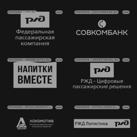
РЕКЛАМА • FPC.RU
РЕКЛАМА • SOVCOMBANK.RU
РЕКЛАМА • ABINBEVEFES.RU
РЕКЛАМА • SMARTTRAVEL.RU
РЕКЛАМА • RFSOLOKOMOTIV.RU
РЕКЛАМА • HTTPS://RZDLOG.RU/