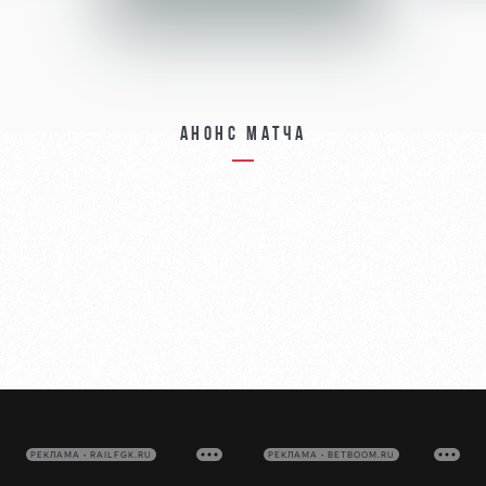
Анонс матча
РЕКЛАМА • RAILFGK.RU
РЕКЛАМА • BETBOOM.RU