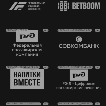
РЕКЛАМА • FPC.RU
РЕКЛАМА • SOVCOMBANK.RU
РЕКЛАМА • ABINBEVEFES.RU
РЕКЛАМА • SMARTTRAVEL.RU
РЕКЛАМА • RFSOLOKOMOTIV.RU
РЕКЛАМА • HTTPS://RZDLOG.RU/