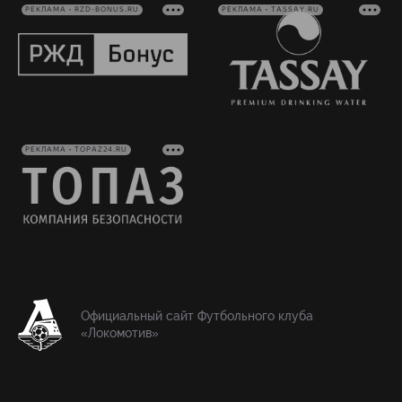
РЕКЛАМА • RZD-BONUS.RU
РЕКЛАМА • TASSAY.RU
РЕКЛАМА • TOPAZ24.RU
Официальный сайт Футбольного клуба
«Локомотив»