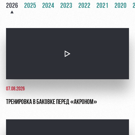
2026
2025
2024
2023
2022
2021
2020
Контакты
Ледовый
Карта
Академии
дворец
болельщика
Занятия
Программа
спортом
лояльности
Информация
для
болельщиков
МГН
07.08.2026
ТРЕНИРОВКА В БАКОВКЕ ПЕРЕД «АКРОНОМ»