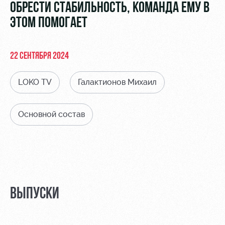
Видео
ОБРЕСТИ СТАБИЛЬНОСТЬ, КОМАНДА ЕМУ В
Туры по
стадиону
ЭТОМ ПОМОГАЕТ
Фото
Места для
МГН
22 СЕНТЯБРЯ 2024
LOKO TV
Галактионов Михаил
Основной состав
РЖД
Локо
Информация
Арена
Старт
для
болельщиков
Организация
Локо-Лето
мероприятий
Банковская
Академия
карта
Аренда
«Локомотив»
Как
полей
ВЫПУСКИ
поступить
Заставки
Аренда
Руководство
площадей
Парковка