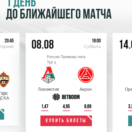
1 ДЕНЬ
ДО БЛИЖАЙШЕГО МАТЧА
20:45
18:00
08.08
14.
торник
Суббота
Россия. Премьер-лига
Тур 3
Локомотив
Акрон
Оре
ПФК
ЦСКА
1,47
4,95
6,69
3,
КУПИТЬ БИЛЕТЫ