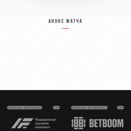
Анонс матча
РЕКЛАМА • RAILFGK.RU
РЕКЛАМА • BETBOOM.RU