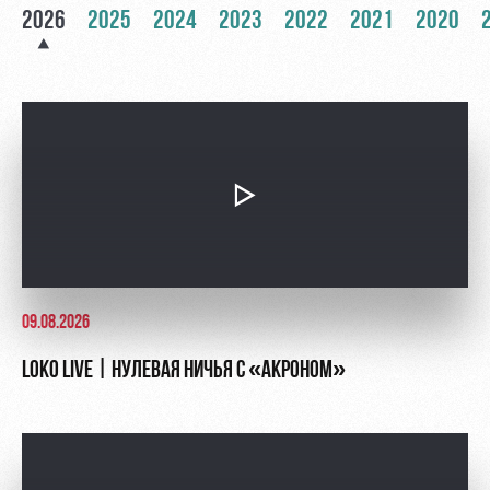
Академии
дворец
Карта
2026
2025
2024
2023
2022
2021
2020
болельщика
Занятия
спортом
Парковка
Информация
для
болельщиков
МГН
09.08.2026
LOKO LIVE | НУЛЕВАЯ НИЧЬЯ С «АКРОНОМ»