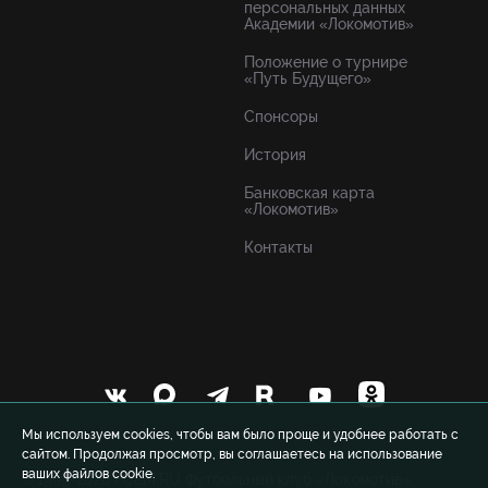
персональных данных
Академии «Локомотив»
Положение о турнире
«Путь Будущего»
Спонсоры
История
Банковская карта
«Локомотив»
Контакты
Мы используем cookies, чтобы вам было проще и удобнее работать с
сайтом. Продолжая просмотр, вы соглашаетесь на использование
ваших файлов cookie.
© 1999-2026 FCLM.RU Футбольный клуб «Локомотив»