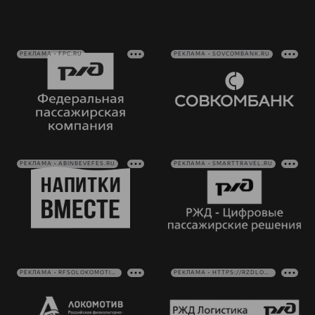
РЕКЛАМА • FPC.RU
РЕКЛАМА • SOVCOMBANK.RU
РЕКЛАМА • ABINBEVEFES.RU
РЕКЛАМА • SMARTTRAVEL.RU
РЕКЛАМА • RFSOLOKOMOTIV.RU
РЕКЛАМА • HTTPS://RZDLOG.RU/