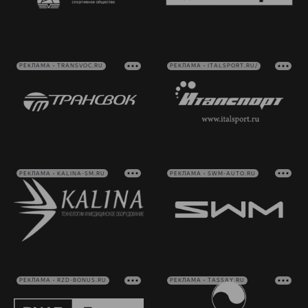
РЕКЛАМА • TRANSVOC.RU
РЕКЛАМА • ITALSPORT.RU/
РЕКЛАМА • KALINA-SM.RU
РЕКЛАМА • SWM-AUTO.RU
РЕКЛАМА • RZD-BONUS.RU
РЕКЛАМА • TASSAY.RU