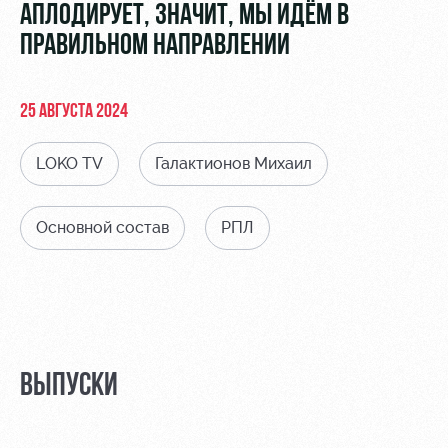
Видео
АПЛОДИРУЕТ, ЗНАЧИТ, МЫ ИДЁМ В
Места для
МГН
ПРАВИЛЬНОМ НАПРАВЛЕНИИ
Фото
25 АВГУСТА 2024
LOKO TV
Галактионов Михаил
РЖД
Локо
Информация
Арена
Старт
для
болельщиков
Основной состав
РПЛ
Организация
Локо-Лето
мероприятий
Банковская
Академия
карта
Аренда
«Локомотив»
Как
полей
поступить
Заставки
Аренда
ВЫПУСКИ
Руководство
площадей
Программа
лояльности
Контакты
Ледовый