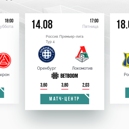
18:00
17:00
14.08
18.
уббота
Пятница
Россия. Премьер-лига
Тур 4
Оренбург
Локомотив
крон
Ро
3,60
3,80
2,03
МАТЧ-ЦЕНТР