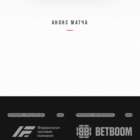
Анонс матча
РЕКЛАМА • RAILFGK.RU
РЕКЛАМА • BETBOOM.RU