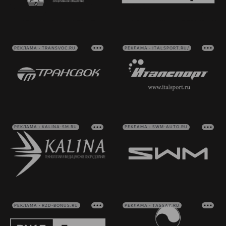
РЕКЛАМА • TRANSVOC.RU
РЕКЛАМА • ITALSPORT.RU/
РЕКЛАМА • KALINA-SM.RU
РЕКЛАМА • SWM-AUTO.RU
РЕКЛАМА • RZD-BONUS.RU
РЕКЛАМА • TASSAY.RU