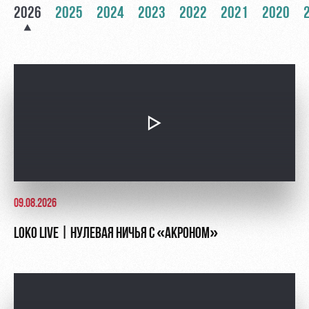
Академии
дворец
Карта
2026
2025
2024
2023
2022
2021
2020
болельщика
Занятия
спортом
Парковка
Информация
для
болельщиков
МГН
09.08.2026
LOKO LIVE | НУЛЕВАЯ НИЧЬЯ С «АКРОНОМ»