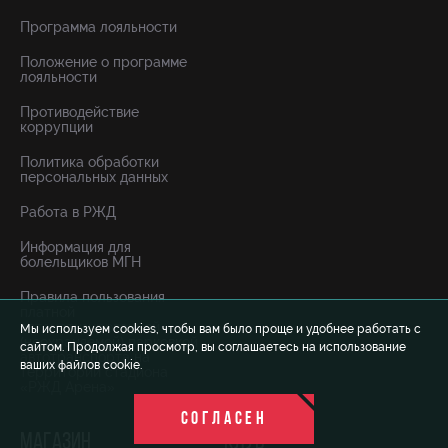
Программа лояльности
Положение о программе
лояльности
Противодействие
коррупции
Политика обработки
персональных данных
Работа в РЖД
Информация для
болельщиков МГН
Правила пользования
платной
автоматизированной
Мы используем cookies, чтобы вам было проще и удобнее работать с
(неохраняемой) парковкой
сайтом. Продолжая просмотр, вы соглашаетесь на использование
автотранспорта на
ваших файлов cookie.
территории стадиона
«РЖД Арена»
СОГЛАСЕН
МАГАЗИН
КЛУБ