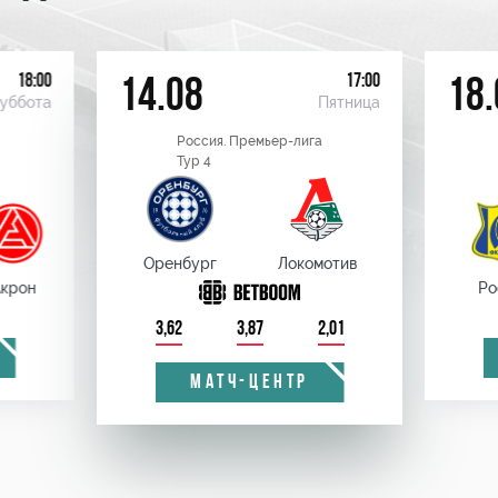
18:00
17:00
14.08
18.
уббота
Пятница
Россия. Премьер-лига
Тур 4
Оренбург
Локомотив
крон
Ро
3,62
3,87
2,01
МАТЧ-ЦЕНТР