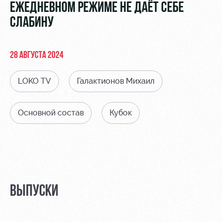
Видео
ЕЖЕДНЕВНОМ РЕЖИМЕ НЕ ДАЁТ СЕБЕ
Места для
МГН
СЛАБИНУ
Фото
28 АВГУСТА 2024
LOKO TV
Галактионов Михаил
РЖД
Локо
Информация
Арена
Старт
для
болельщиков
Основной состав
Кубок
Организация
Локо-Лето
мероприятий
Банковская
Академия
карта
Аренда
«Локомотив»
Как
полей
поступить
Заставки
Аренда
ВЫПУСКИ
Руководство
площадей
Программа
лояльности
Контакты
Ледовый