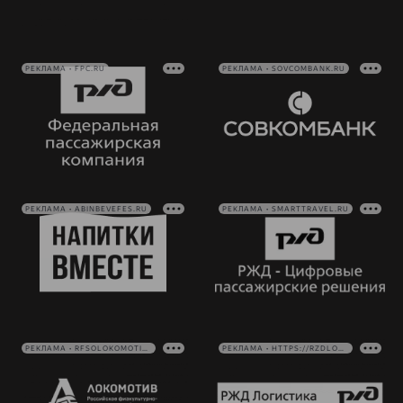
РЕКЛАМА • FPC.RU
РЕКЛАМА • SOVCOMBANK.RU
РЕКЛАМА • ABINBEVEFES.RU
РЕКЛАМА • SMARTTRAVEL.RU
РЕКЛАМА • RFSOLOKOMOTIV.RU
РЕКЛАМА • HTTPS://RZDLOG.RU/