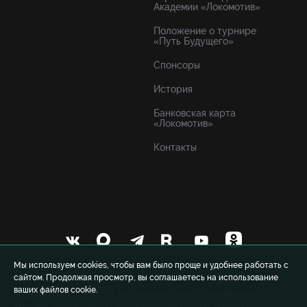
Академии «Локомотив»
Положение о турнире
«Путь Будущего»
Спонсоры
История
Банковская карта
«Локомотив»
Контакты
Мы используем cookies, чтобы вам было проще и удобнее работать с
сайтом. Продолжая просмотр, вы соглашаетесь на использование
ваших файлов cookie.
© 1999-2026 FCLM.RU Футбольный клуб «Локомотив»