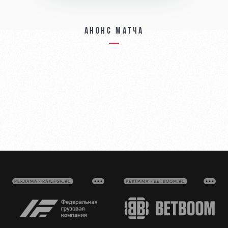
Анонс матча
РЕКЛАМА • RAILFGK.RU
РЕКЛАМА • BETBOOM.RU