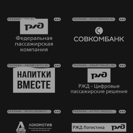
РЕКЛАМА • FPC.RU
РЕКЛАМА • SOVCOMBANK.RU
РЕКЛАМА • ABINBEVEFES.RU
РЕКЛАМА • SMARTTRAVEL.RU
РЕКЛАМА • RFSOLOKOMOTIV.RU
РЕКЛАМА • HTTPS://RZDLOG.RU/