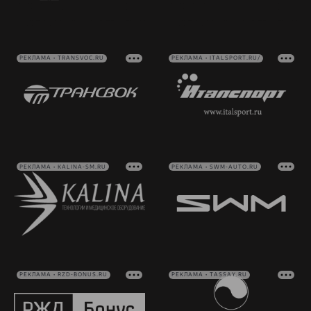
РЕКЛАМА • TRANSVOC.RU
РЕКЛАМА • ITALSPORT.RU/
РЕКЛАМА • KALINA-SM.RU
РЕКЛАМА • SWM-AUTO.RU
РЕКЛАМА • RZD-BONUS.RU
РЕКЛАМА • TASSAY.RU