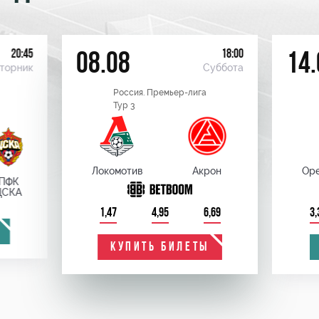
20:45
18:00
08.08
14.
торник
Суббота
Россия. Премьер-лига
Тур 3
Локомотив
Акрон
Оре
ПФК
ЦСКА
1,47
4,95
6,69
3,
КУПИТЬ БИЛЕТЫ