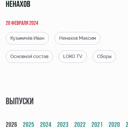
Видео
НЕНАХОВ
Туры по
стадиону
Фото
Места для
20 ФЕВРАЛЯ 2024
МГН
Кузьмичёв Иван
Ненахов Максим
Основной состав
LOKO TV
Сборы
РЖД
Локо
Информация
Арена
Старт
для
болельщиков
Организация
Локо-Лето
мероприятий
Банковская
Академия
карта
ВЫПУСКИ
Аренда
«Локомотив»
Как
полей
поступить
Заставки
Аренда
2026
2025
2024
2023
2022
2021
2020
Руководство
площадей
Парковка