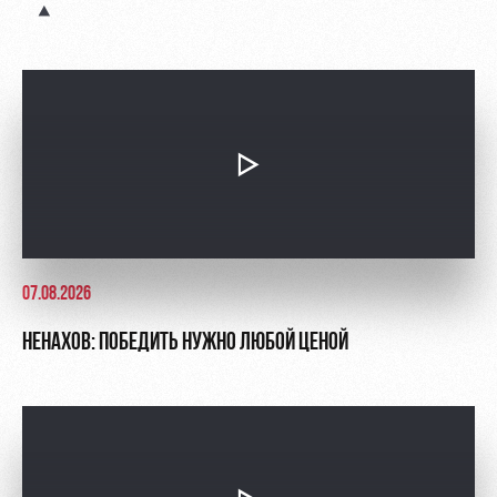
Контакты
Ледовый
Карта
Академии
дворец
болельщика
Занятия
Программа
спортом
лояльности
Информация
для
болельщиков
МГН
07.08.2026
НЕНАХОВ: ПОБЕДИТЬ НУЖНО ЛЮБОЙ ЦЕНОЙ