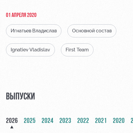
Видео
Места для
МГН
Фото
01 АПРЕЛЯ 2020
Игнатьев Владислав
Основной состав
Ignatiev Vladislav
First Team
РЖД
Локо
Информация
Арена
Старт
для
болельщиков
Организация
Локо-Лето
мероприятий
Банковская
Академия
карта
Аренда
«Локомотив»
ВЫПУСКИ
Как
полей
поступить
Заставки
Аренда
Руководство
площадей
Программа
2026
2025
2024
2023
2022
2021
2020
лояльности
Контакты
Ледовый