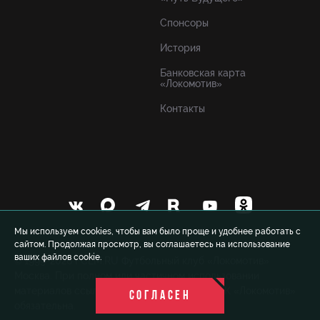
Спонсоры
История
Банковская карта
«Локомотив»
Контакты
Мы используем cookies, чтобы вам было проще и удобнее работать с
сайтом. Продолжая просмотр, вы соглашаетесь на использование
ваших файлов cookie.
© 1999-2026 FCLM.RU Футбольный клуб «Локомотив»
Москва. При полном или частичном использовании
материалов ссылка на официальный сайт ФК «Локомотив»
СОГЛАСЕН
обязательна.