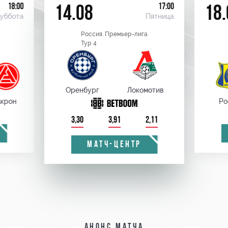
18:00
17:00
14.08
18.
уббота
Пятница
Россия. Премьер-лига
Тур 4
Оренбург
Локомотив
крон
Ро
3,30
3,91
2,11
МАТЧ-ЦЕНТР
Анонс матча