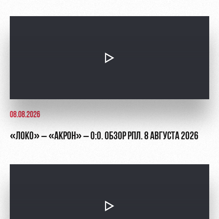
Академии
дворец
Карта
болельщика
Занятия
спортом
Парковка
Информация
для
болельщиков
МГН
08.08.2026
«ЛОКО» – «АКРОН» – 0:0. ОБЗОР РПЛ. 8 АВГУСТА 2026