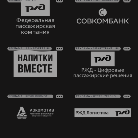
РЕКЛАМА • FPC.RU
РЕКЛАМА • SOVCOMBANK.RU
РЕКЛАМА • ABINBEVEFES.RU
РЕКЛАМА • SMARTTRAVEL.RU
РЕКЛАМА • RFSOLOKOMOTIV.RU
РЕКЛАМА • HTTPS://RZDLOG.RU/