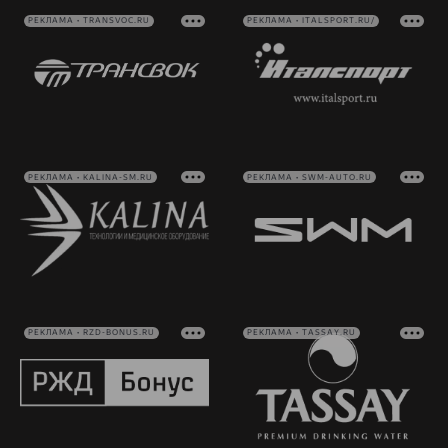
РЕКЛАМА • TRANSVOC.RU
РЕКЛАМА • ITALSPORT.RU/
РЕКЛАМА • KALINA-SM.RU
РЕКЛАМА • SWM-AUTO.RU
РЕКЛАМА • RZD-BONUS.RU
РЕКЛАМА • TASSAY.RU