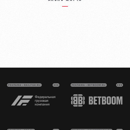
РЕКЛАМА • RAILFGK.RU
РЕКЛАМА • BETBOOM.RU