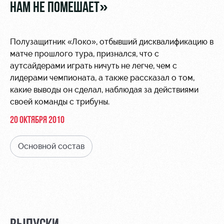
Видео
НАМ НЕ ПОМЕШАЕТ»
Туры по
стадиону
Фото
Места для
Полузащитник «Локо», отбывший дисквалификацию в
МГН
матче прошлого тура, признался, что с
аутсайдерами играть ничуть не легче, чем с
лидерами чемпионата, а также рассказал о том,
какие выводы он сделал, наблюдая за действиями
своей команды с трибуны.
РЖД
Отбор
Информация
20 ОКТЯБРЯ 2010
Арена
для
Локо
болельщиков
Основной состав
Организация
Старт
мероприятий
Банковская
Локо-Лето
карта
Аренда
«Локомотив»
Академия
полей
Заставки
Как
Аренда
поступить
площадей
Парковка