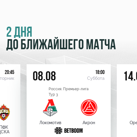
2 ДНЯ
ДО БЛИЖАЙШЕГО МАТЧА
20:45
18:00
08.08
14.
торник
Суббота
Россия. Премьер-лига
Тур 3
Локомотив
Акрон
Оре
ПФК
ЦСКА