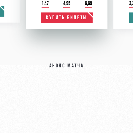
1,47
4,95
6,69
3,
КУПИТЬ БИЛЕТЫ
Анонс матча