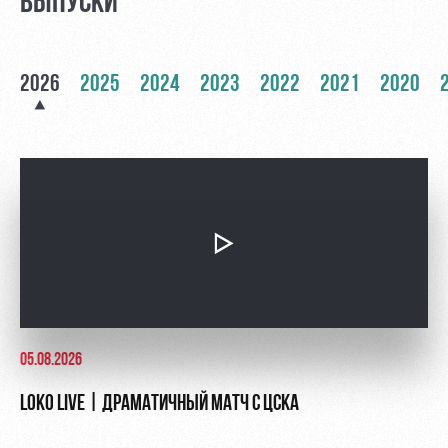
ВЫПУСКИ
Руководство
Ледовый
Карта
дворец
болельщика
Контакты
2026
2025
2024
2023
2022
2021
2020
Академии
Занятия
Программа
спортом
лояльности
Информация
для
болельщиков
МГН
05.08.2026
LOKO LIVE | ДРАМАТИЧНЫЙ МАТЧ С ЦСКА