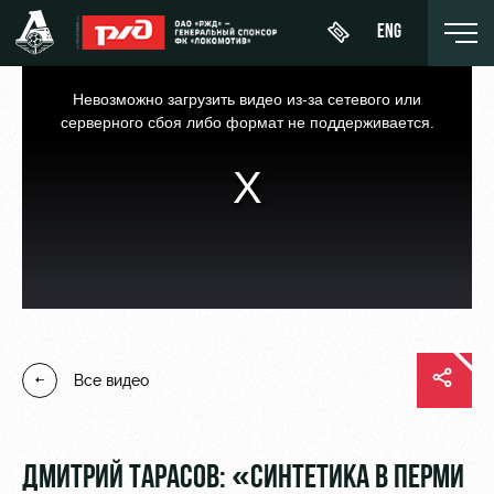
ENG
This
is
a
Невозможно загрузить видео из-за сетевого или
modal
window.
серверного сбоя либо формат не поддерживается.
День
О Клубе
Новости
ЖФК
матча
«Локомотив»
История
Календарь
Купить
Молодёжка-
Спонсоры
билет
Турнирная
юноши
таблица
Стать
ВИП-ЛОЖИ
Молодёжка-
партнером
Все видео
Игроки
девушки
ВИП-ЗОНЫ
Контакты
Тренерский
СЕМЕЙНЫЙ
штаб
Антидопинг
СЕКТОР
ДМИТРИЙ ТАРАСОВ: «СИНТЕТИКА В ПЕРМИ