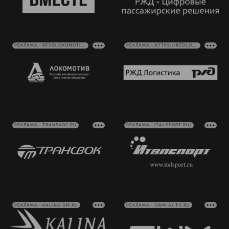
РЕКЛАМА • RFSOLOKOMOTIV.RU
РЕКЛАМА • HTTPS://RZDLOG.RU/
РЕКЛАМА • TRANSVOC.RU
РЕКЛАМА • ITALSPORT.RU/
РЕКЛАМА • KALINA-SM.RU
РЕКЛАМА • SWM-AUTO.RU