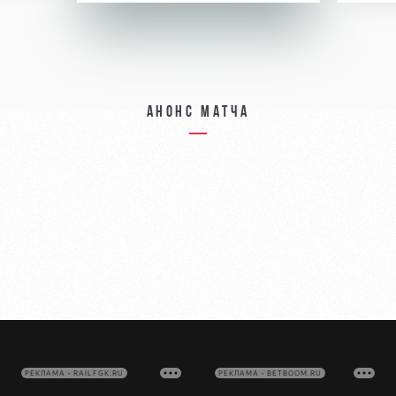
Анонс матча
РЕКЛАМА • RAILFGK.RU
РЕКЛАМА • BETBOOM.RU