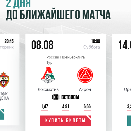
2 ДНЯ
ДО БЛИЖАЙШЕГО МАТЧА
20:45
18:00
08.08
14.
торник
Суббота
Россия. Премьер-лига
Тур 3
Локомотив
Акрон
Оре
ПФК
ЦСКА
1,47
4,91
6,66
3,
КУПИТЬ БИЛЕТЫ