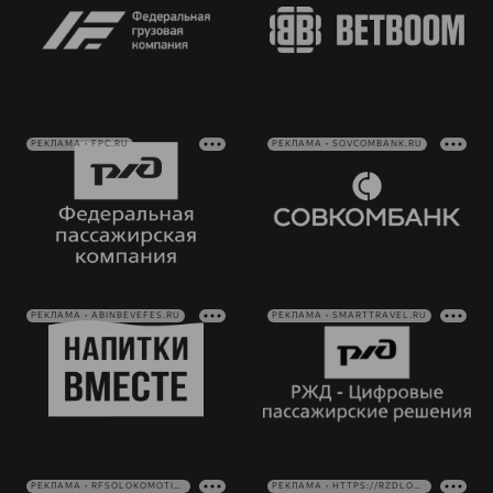
РЕКЛАМА • FPC.RU
РЕКЛАМА • SOVCOMBANK.RU
РЕКЛАМА • ABINBEVEFES.RU
РЕКЛАМА • SMARTTRAVEL.RU
РЕКЛАМА • RFSOLOKOMOTIV.RU
РЕКЛАМА • HTTPS://RZDLOG.RU/