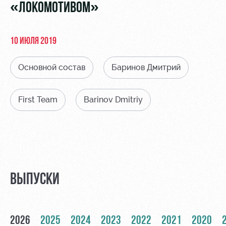
Видео
«ЛОКОМОТИВОМ»
Туры по
стадиону
Фото
Места для
10 ИЮЛЯ 2019
МГН
Основной состав
Баринов Дмитрий
First Team
Barinov Dmitriy
РЖД
Отбор
Информация
Арена
для
Локо
болельщиков
Организация
Старт
мероприятий
Банковская
Локо-Лето
карта
ВЫПУСКИ
Аренда
«Локомотив»
Академия
полей
Заставки
Как
Аренда
2026
2025
2024
2023
2022
2021
2020
поступить
площадей
Парковка