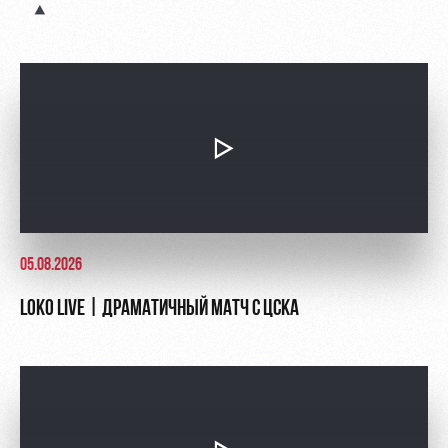
Руководство
Ледовый
Карта
дворец
болельщика
Контакты
Академии
Занятия
Программа
спортом
лояльности
Информация
для
болельщиков
МГН
05.08.2026
LOKO LIVE | ДРАМАТИЧНЫЙ МАТЧ С ЦСКА