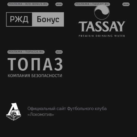
РЕКЛАМА • RZD-BONUS.RU
РЕКЛАМА • TASSAY.RU
РЕКЛАМА • TOPAZ24.RU
Официальный сайт Футбольного клуба
«Локомотив»