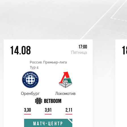
17:00
14.08
1
Пятница
Россия. Премьер-лига
Тур 4
Оренбург
Локомотив
3,30
3,91
2,11
МАТЧ-ЦЕНТР