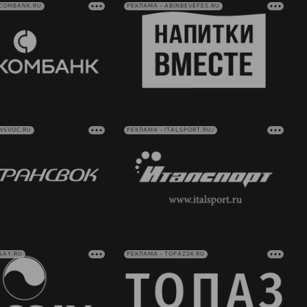
VCOMBANK.RU
РЕКЛАМА • ABINBEVEFES.RU
NSVOC.RU
РЕКЛАМА • ITALSPORT.RU/
SAY.RU
РЕКЛАМА • TOPAZ24.RU