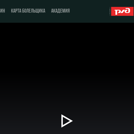
ЗИН
КАРТА БОЛЕЛЬЩИКА
АКАДЕМИЯ
О Клубе
ЖФК «Локомотив»
История
Молодёжка-юноши
Спонсоры
Молодёжка-девушки
Стать партнером
Контакты
Антидопинг
Воспроизвести