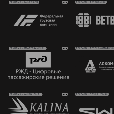
РЕКЛАМА • RAILFGK.RU
РЕКЛАМА • BETBOOM.RU
РЕКЛАМА • SMARTTRAVEL.RU
РЕКЛАМА • RFSOLOKOMOTIV.R
РЕКЛАМА • KALINA-SM.RU
РЕКЛАМА • SWM-AUTO.RU