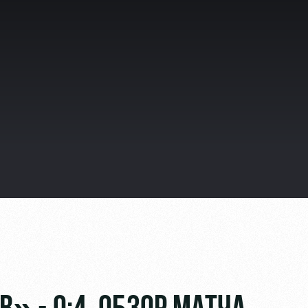
видео
ьщиков
омотив»
ьщиков МГН