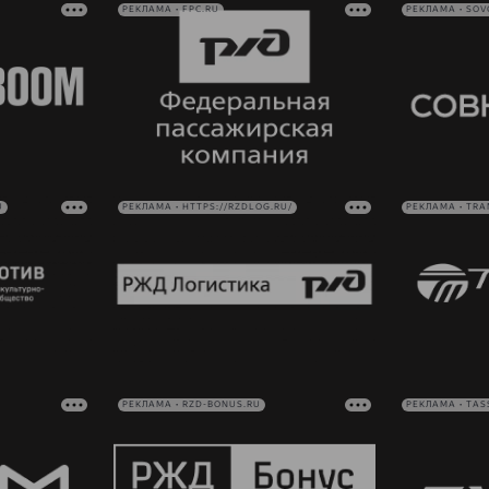
РЕКЛАМА • FPC.RU
РЕКЛАМА • SO
U
РЕКЛАМА • HTTPS://RZDLOG.RU/
РЕКЛАМА • TRA
РЕКЛАМА • RZD-BONUS.RU
РЕКЛАМА • TAS