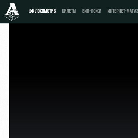
ФК ЛОКОМОТИВ
БИЛЕТЫ
ВИП-ЛОЖИ
ИНТЕРНЕТ-МАГА
Новости
День матча
Календарь
Купить билет
Турнирная таблица
ВИП-ЛОЖИ
Игроки
ВИП-ЗОНЫ
Тренерский штаб
СЕМЕЙНЫЙ СЕКТОР
Видео
Туры по стадиону
Фото
Места для МГН