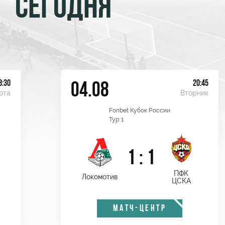
СЕГОДНЯ
8:30
20:45
04.08
ота
Вторник
Fonbet Кубок России
Тур 1
1 : 1
ПФК
Локомотив
ЦСКА
МАТЧ-ЦЕНТР