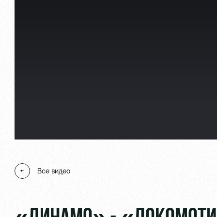
Локо Старт
Информация для болел
Локо-Лето
Банковская карта «Лок
Академия
Заставки
Как поступить
Парковка
Руководство
Карта болельщика
Контакты Академии
Программа лояльности
Все видео
Информация для болел