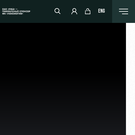
ENG
РЖД Арена
Организация мероприятий
Аренда полей
Аренда площадей
Ледовый дворец
Занятия спортом