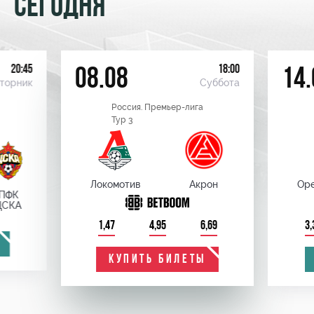
СЕГОДНЯ
20:45
18:00
08.08
14.
торник
Суббота
Россия. Премьер-лига
Тур 3
Локомотив
Акрон
Оре
ПФК
ЦСКА
1,47
4,95
6,69
3,
КУПИТЬ БИЛЕТЫ