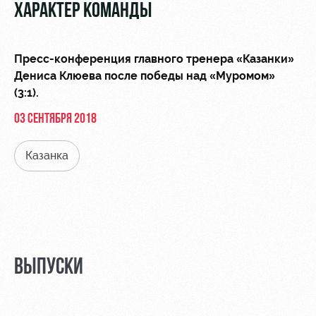
Видео
ХАРАКТЕР КОМАНДЫ
Туры по
стадиону
Фото
Места для
Пресс-конференция главного тренера «Казанки»
МГН
Дениса Клюева после победы над «Муромом»
(3:1).
03 СЕНТЯБРЯ 2018
Казанка
РЖД
Локо
Информация
Арена
Старт
для
болельщиков
Организация
Локо-Лето
мероприятий
Банковская
Академия
карта
Аренда
«Локомотив»
ВЫПУСКИ
Как
полей
поступить
Заставки
Аренда
Руководство
площадей
Парковка