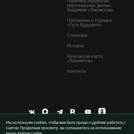
Политика обработки
персональных данных
Академии «Локомотив»
Положение о турнире
«Путь Будущего»
Спонсоры
История
Банковская карта
«Локомотив»
Контакты
Мы используем cookies, чтобы вам было проще и удобнее работать с
сайтом. Продолжая просмотр, вы соглашаетесь на использование
ваших файлов cookie.