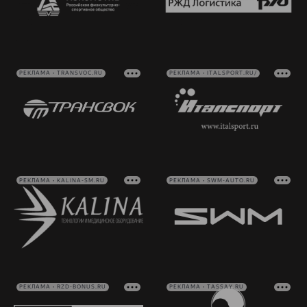
РЕКЛАМА • TRANSVOC.RU
РЕКЛАМА • ITALSPORT.RU/
РЕКЛАМА • KALINA-SM.RU
РЕКЛАМА • SWM-AUTO.RU
РЕКЛАМА • RZD-BONUS.RU
РЕКЛАМА • TASSAY.RU