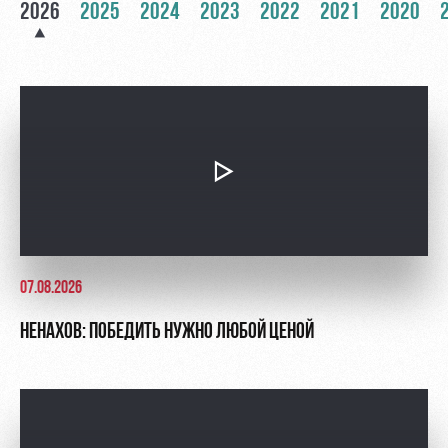
2026
2025
2024
2023
2022
2021
2020
Контакты
Ледовый
Карта
Академии
дворец
болельщика
Занятия
Программа
спортом
лояльности
Информация
для
болельщиков
МГН
07.08.2026
НЕНАХОВ: ПОБЕДИТЬ НУЖНО ЛЮБОЙ ЦЕНОЙ