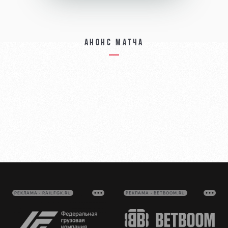
Анонс матча
РЕКЛАМА • RAILFGK.RU
РЕКЛАМА • BETBOOM.RU