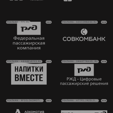
РЕКЛАМА • FPC.RU
РЕКЛАМА • SOVCOMBANK.RU
РЕКЛАМА • ABINBEVEFES.RU
РЕКЛАМА • SMARTTRAVEL.RU
РЕКЛАМА • RFSOLOKOMOTIV.RU
РЕКЛАМА • HTTPS://RZDLOG.RU/