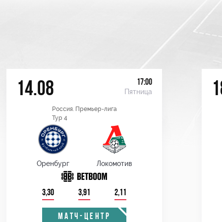
17:00
14.08
1
Пятница
Россия. Премьер-лига
Тур 4
Оренбург
Локомотив
3,30
3,91
2,11
МАТЧ-ЦЕНТР