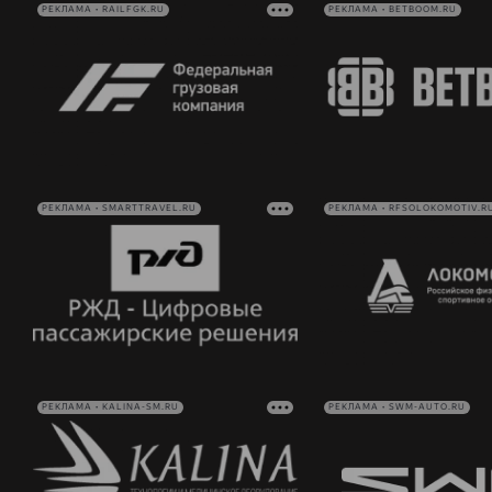
РЕКЛАМА • RAILFGK.RU
РЕКЛАМА • BETBOOM.RU
РЕКЛАМА • SMARTTRAVEL.RU
РЕКЛАМА • RFSOLOKOMOTIV.R
РЕКЛАМА • KALINA-SM.RU
РЕКЛАМА • SWM-AUTO.RU