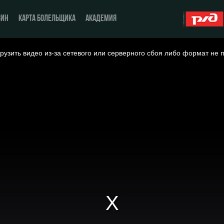
ЗИН
КАРТА БОЛЕЛЬЩИКА
АКАДЕМИЯ
рузить видео из-за сетевого или серверного сбоя либо формат не 
О Клубе
ЖФК «Локомотив»
История
Молодёжка-юноши
Спонсоры
Молодёжка-девушки
Стать партнером
Контакты
Антидопинг