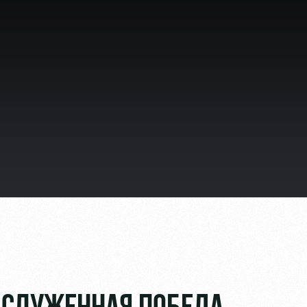
ьщиков
омотив»
ьщиков МГН