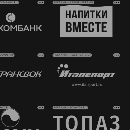
VCOMBANK.RU
РЕКЛАМА • ABINBEVEFES.RU
NSVOC.RU
РЕКЛАМА • ITALSPORT.RU/
SAY.RU
РЕКЛАМА • TOPAZ24.RU