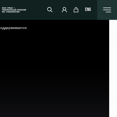
ENG
поддерживается.
РЖД Арена
Организация мероприятий
Аренда полей
Аренда площадей
Ледовый дворец
Занятия спортом