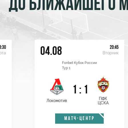
ДО БЛИЖАЙШЕГО 
8:30
20:45
04.08
ота
Вторник
Fonbet Кубок России
Тур 1
1 : 1
ПФК
Локомотив
ЦСКА
МАТЧ-ЦЕНТР