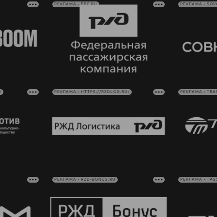
РЕКЛАМА • FPC.RU
РЕКЛАМА • SO
U
РЕКЛАМА • HTTPS://RZDLOG.RU/
РЕКЛАМА • TRA
РЕКЛАМА • RZD-BONUS.RU
РЕКЛАМА • TAS