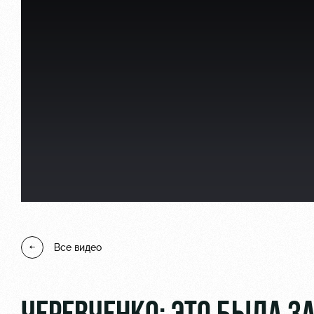
Локо Старт
Информация для болел
Локо-Лето
Банковская карта «Лок
Академия
Заставки
Как поступить
Парковка
Руководство
Карта болельщика
Контакты Академии
Программа лояльности
Все видео
Информация для болел