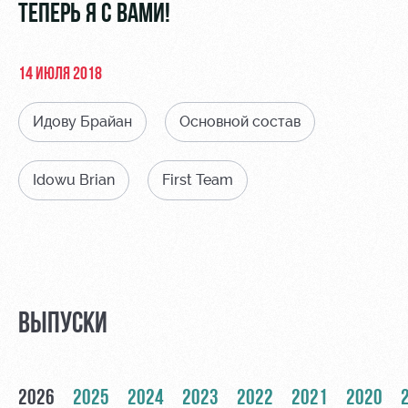
Видео
ТЕПЕРЬ Я С ВАМИ!
Туры по
стадиону
Фото
Места для
14 ИЮЛЯ 2018
МГН
Идову Брайан
Основной состав
Idowu Brian
First Team
РЖД
Локо
Информация
Арена
Старт
для
болельщиков
Организация
Локо-Лето
мероприятий
Банковская
Академия
карта
ВЫПУСКИ
Аренда
«Локомотив»
Как
полей
поступить
Заставки
Аренда
2026
2025
2024
2023
2022
2021
2020
Руководство
площадей
Парковка