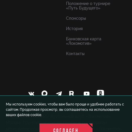
Положение о турнире
«Путь Будущего»
Спонсоры
История
Банковская карта
«Локомотив»
Контакты
Мы используем cookies, чтобы вам было проще и удобнее работать с
сайтом. Продолжая просмотр, вы соглашаетесь на использование
ваших файлов cookie.
© 1999-2026 FCLM.RU Футбольный клуб «Локомотив»
Москва. При полном или частичном использовании
материалов ссылка на официальный сайт ФК «Локомотив»
СОГЛАСЕН