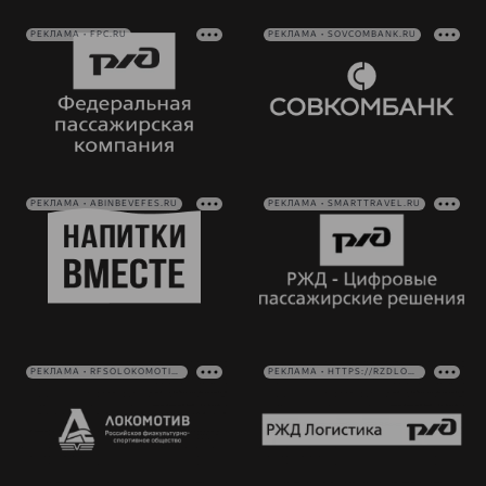
РЕКЛАМА • FPC.RU
РЕКЛАМА • SOVCOMBANK.RU
РЕКЛАМА • ABINBEVEFES.RU
РЕКЛАМА • SMARTTRAVEL.RU
РЕКЛАМА • RFSOLOKOMOTIV.RU
РЕКЛАМА • HTTPS://RZDLOG.RU/