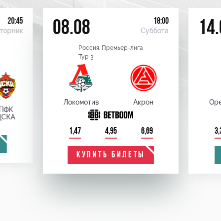
20:45
18:00
08.08
14.
торник
Суббота
Россия. Премьер-лига
Тур 3
Локомотив
Акрон
Оре
ПФК
ЦСКА
1,47
4,95
6,69
3,
КУПИТЬ БИЛЕТЫ