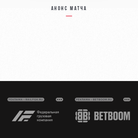
Анонс матча
РЕКЛАМА • RAILFGK.RU
РЕКЛАМА • BETBOOM.RU