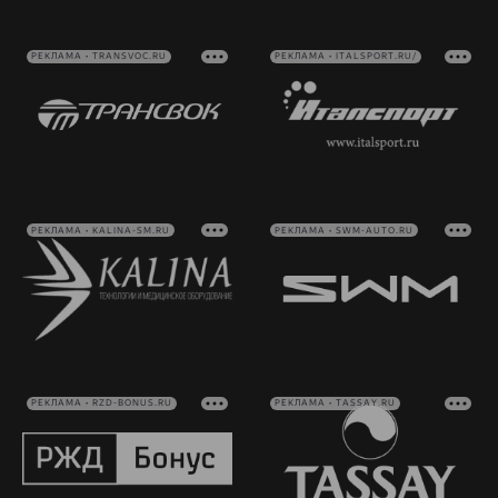
РЕКЛАМА • TRANSVOC.RU
РЕКЛАМА • ITALSPORT.RU/
РЕКЛАМА • KALINA-SM.RU
РЕКЛАМА • SWM-AUTO.RU
РЕКЛАМА • RZD-BONUS.RU
РЕКЛАМА • TASSAY.RU