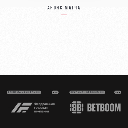
Анонс матча
РЕКЛАМА • RAILFGK.RU
РЕКЛАМА • BETBOOM.RU