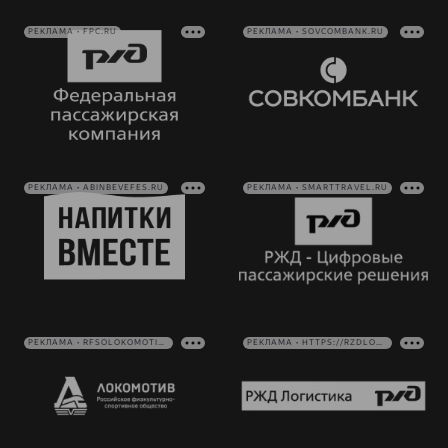
РЕКЛАМА • FPC.RU
РЕКЛАМА • SOVCOMBANK.RU
РЕКЛАМА • ABINBEVEFES.RU
РЕКЛАМА • SMARTTRAVEL.RU
РЕКЛАМА • RFSOLOKOMOTIV.RU
РЕКЛАМА • HTTPS://RZDLOG.RU/