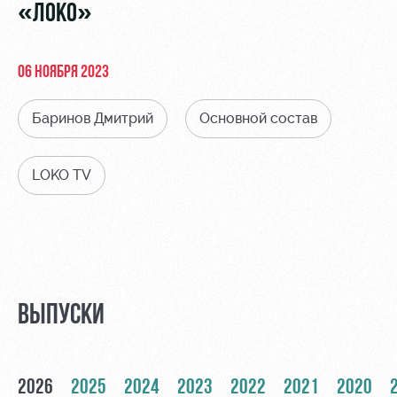
Видео
«ЛОКО»
Туры по
стадиону
Фото
Места для
06 НОЯБРЯ 2023
МГН
Баринов Дмитрий
Основной состав
LOKO TV
РЖД
Локо
Информация
Арена
Старт
для
болельщиков
Организация
Локо-Лето
мероприятий
Банковская
Академия
карта
ВЫПУСКИ
Аренда
«Локомотив»
Как
полей
поступить
Заставки
Аренда
2026
2025
2024
2023
2022
2021
2020
Руководство
площадей
Парковка