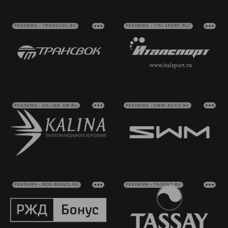
РЕКЛАМА • TRANSVOC.RU
РЕКЛАМА • ITALSPORT.RU/
РЕКЛАМА • KALINA-SM.RU
РЕКЛАМА • SWM-AUTO.RU
РЕКЛАМА • RZD-BONUS.RU
РЕКЛАМА • TASSAY.RU