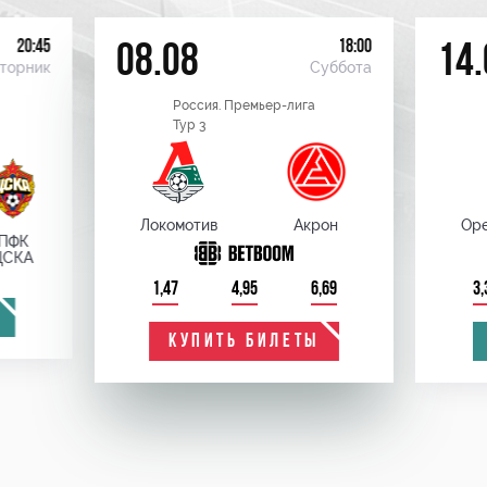
20:45
18:00
08.08
14.
торник
Суббота
Россия. Премьер-лига
Тур 3
Локомотив
Акрон
Оре
ПФК
ЦСКА
1,47
4,95
6,69
3,
КУПИТЬ БИЛЕТЫ