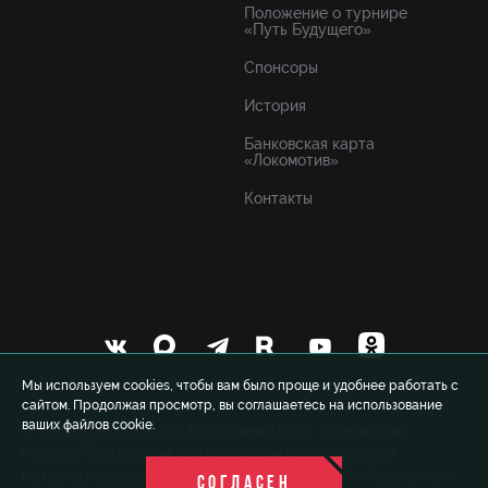
Положение о турнире
«Путь Будущего»
Спонсоры
История
Банковская карта
«Локомотив»
Контакты
Мы используем cookies, чтобы вам было проще и удобнее работать с
сайтом. Продолжая просмотр, вы соглашаетесь на использование
ваших файлов cookie.
© 1999-2026 FCLM.RU Футбольный клуб «Локомотив»
Москва. При полном или частичном использовании
материалов ссылка на официальный сайт ФК «Локомотив»
СОГЛАСЕН