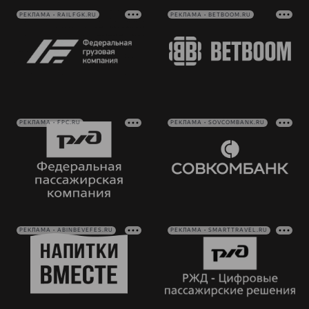
РЕКЛАМА • RAILFGK.RU
РЕКЛАМА • BETBOOM.RU
РЕКЛАМА • FPC.RU
РЕКЛАМА • SOVCOMBANK.RU
РЕКЛАМА • ABINBEVEFES.RU
РЕКЛАМА • SMARTTRAVEL.RU