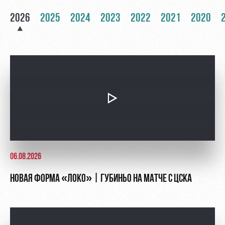
Контакты
Ледовый
Карта
2026
2025
2024
2023
2022
2021
2020
Академии
дворец
болельщика
Занятия
Программа
спортом
лояльности
Информация
для
болельщиков
МГН
06.08.2026
НОВАЯ ФОРМА «ЛОКО» | ГУБИНЬО НА МАТЧЕ С ЦСКА