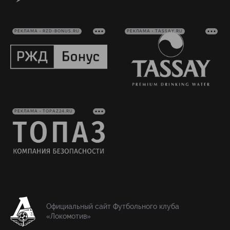
РЕКЛАМА • RZD-BONUS.RU
РЕКЛАМА • TASSAY.RU
РЕКЛАМА • TOPAZ24.RU
Официальный сайт Футбольного клуба
«Локомотив»