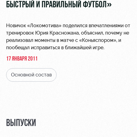
Видео
БЫСТРЫЙ И ПРАВИЛЬНЫЙ ФУТБОЛ»
Туры по
стадиону
Фото
Места для
Новичок «Локомотива» поделился впечатлениями от
МГН
тренировок Юрия Красножана, объяснил, почему не
реализовал моменты в матче с «Коньяспором», и
пообещал исправиться в ближайшей игре.
17 ЯНВАРЯ 2011
РЖД
Локо
Информация
Основной состав
Арена
Старт
для
болельщиков
Организация
Локо-Лето
мероприятий
Банковская
Академия
карта
Аренда
«Локомотив»
Как
полей
поступить
Заставки
ВЫПУСКИ
Аренда
Руководство
площадей
Парковка