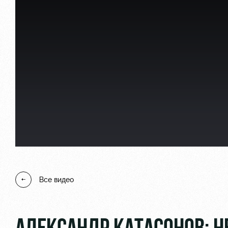
Локо Старт
Информация для болел
Локо-Лето
Банковская карта «Лок
Академия
Заставки
Как поступить
Парковка
Руководство
Карта болельщика
Контакты Академии
Программа лояльности
Все видео
Информация для болел