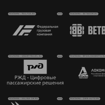
РЕКЛАМА • RAILFGK.RU
РЕКЛАМА • BETBOOM.RU
РЕКЛАМА • SMARTTRAVEL.RU
РЕКЛАМА • RFSOLOKOMOTIV.R
РЕКЛАМА • KALINA-SM.RU
РЕКЛАМА • SWM-AUTO.RU