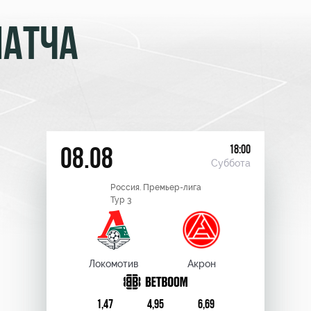
МАТЧА
18:00
08.08
Суббота
Россия. Премьер-лига
Тур 3
Локомотив
Акрон
1,47
4,95
6,69