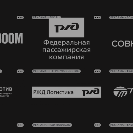
РЕКЛАМА • FPC.RU
РЕКЛАМА • SO
U
РЕКЛАМА • HTTPS://RZDLOG.RU/
РЕКЛАМА • TRA
РЕКЛАМА • RZD-BONUS.RU
РЕКЛАМА • TAS