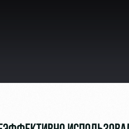
ьщиков
омотив»
ьщиков МГН