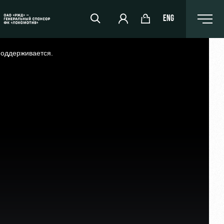
ENG
поддерживается.
РЖД Арена
Организация мероприятий
Аренда полей
Аренда площадей
Ледовый дворец
Занятия спортом