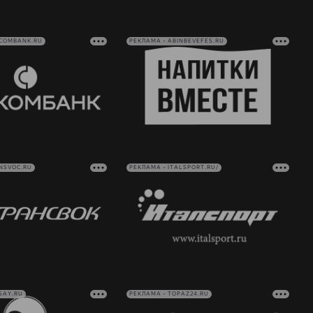
VCOMBANK.RU
РЕКЛАМА • ABINBEVEFES.RU
NSVOC.RU
РЕКЛАМА • ITALSPORT.RU/
SAY.RU
РЕКЛАМА • TOPAZ24.RU