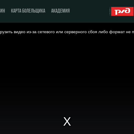
ЗИН
КАРТА БОЛЕЛЬЩИКА
АКАДЕМИЯ
рузить видео из-за сетевого или серверного сбоя либо формат не 
О Клубе
ЖФК «Локомотив»
История
Молодёжка-юноши
Спонсоры
Молодёжка-девушки
Стать партнером
Контакты
Антидопинг