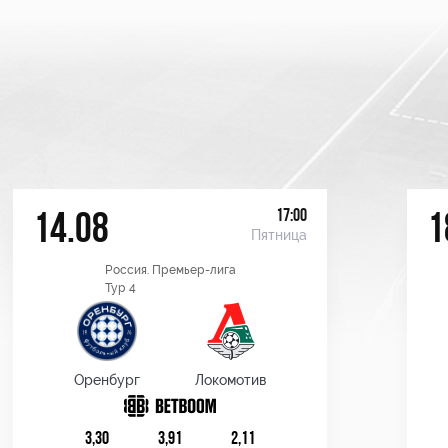
17:00
14.08
1
Пятница
Россия. Премьер-лига
Тур 4
Оренбург
Локомотив
3,30
3,91
2,11