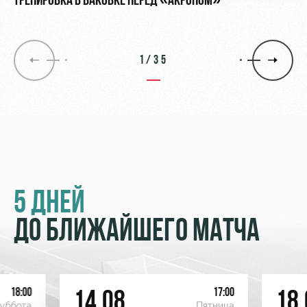
ТРЕНИРОВКА В БАКОВКЕ ПЕРЕД «АКРОНОМ»
1/35
5 ДНЕЙ
ДО БЛИЖАЙШЕГО МАТЧА
18:00
17:00
14.08
18.
уббота
Пятница