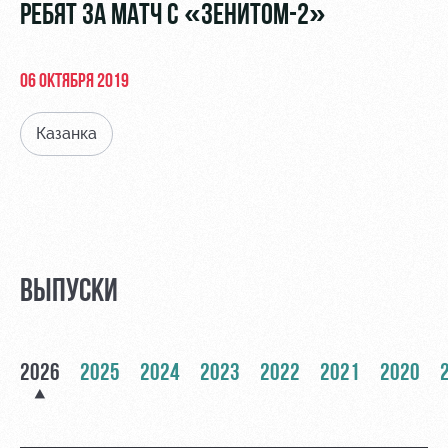
Видео
РЕБЯТ ЗА МАТЧ С «ЗЕНИТОМ-2»
Места для
МГН
Фото
06 ОКТЯБРЯ 2019
Казанка
РЖД
Локо
Информация
Арена
Старт
для
болельщиков
Организация
Локо-Лето
мероприятий
Банковская
Академия
карта
ВЫПУСКИ
Аренда
«Локомотив»
Как
полей
поступить
Заставки
Аренда
2026
2025
2024
2023
2022
2021
2020
Руководство
площадей
Программа
лояльности
Контакты
Ледовый