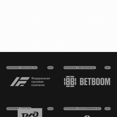
РЕКЛАМА • RAILFGK.RU
РЕКЛАМА • BETBOOM.RU
РЕКЛАМА • FPC.RU
РЕКЛАМА • SOVCOMBANK.RU