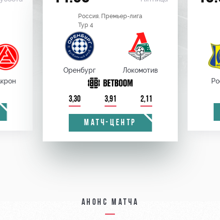
Россия. Премьер-лига
Тур 4
Оренбург
Локомотив
крон
Ро
3,30
3,91
2,11
МАТЧ-ЦЕНТР
Анонс матча