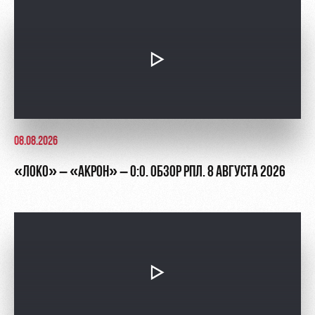
Академии
дворец
Карта
болельщика
Занятия
спортом
Парковка
Информация
для
болельщиков
МГН
08.08.2026
«ЛОКО» – «АКРОН» – 0:0. ОБЗОР РПЛ. 8 АВГУСТА 2026